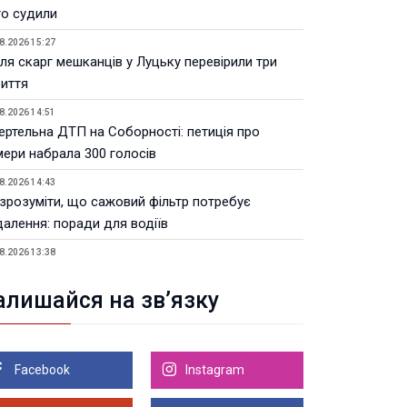
го судили
8.2026 15:27
ля скарг мешканців у Луцьку перевірили три
риття
8.2026 14:51
ертельна ДТП на Соборності: петиція про
мери набрала 300 голосів
8.2026 14:43
 зрозуміти, що сажовий фільтр потребує
далення: поради для водіїв
8.2026 13:38
Волинській ОВА призначили уповноваженого з
тань безбар’єрності
алишайся на зв’язку
8.2026 12:22
тивні операції з пальним: на Волині
дшкодували 4,5 млн податків
Facebook
Instagram
8.2026 11:41