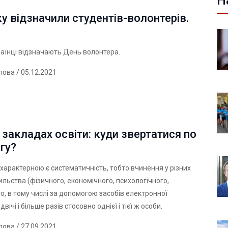
Н
у відзначили студентів-волонтерів.
раїнці відзначають День волонтера.
лова
/ 05.12.2021
у закладах освіти: куди звертатися по
гу?
 характерною є систематичність, тобто вчинення у різних
льства (фізичного, економічного, психологічного,
о, в тому числі за допомогою засобів електронної
двічі і більше разів стосовно однієї і тієї ж особи.
лова
/ 27.09.2021