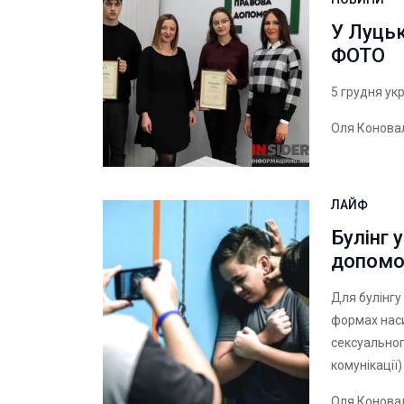
У Луцьк
ФОТО
5 грудня ук
Оля Конова
ЛАЙФ
Булінг 
допомо
Для булінгу
формах наси
сексуальног
комунікації) 
Оля Конова