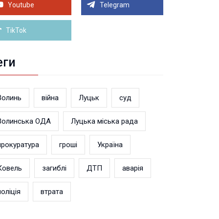
линянин у суді довів незаконність поновлення
Youtube
Telegram
військовому обліку
Більше новин
TikTok
еги
Волинь
війна
Луцьк
суд
Волинська ОДА
Луцька міська рада
прокуратура
гроші
Україна
Ковель
загиблі
ДТП
аварія
поліція
втрата