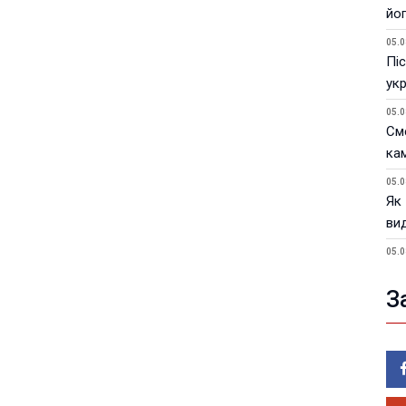
йо
05.0
Піс
ук
05.0
См
ка
05.0
Як
ви
05.0
У 
пи
З
05.0
Фік
ві
05.0