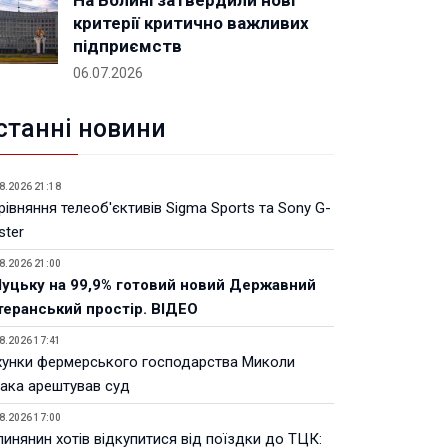
На Волині затвердили нові
критерії критично важливих
підприємств
06.07.2026
станні новини
8.2026 21:18
івняння телеоб'єктивів Sigma Sports та Sony G-
ster
8.2026 21:00
Луцьку на 99,9% готовий новий Державний
теранський простір. ВІДЕО
8.2026 17:41
хунки фермерського господарства Миколи
ака арештував суд
8.2026 17:00
инянин хотів відкупитися від поїздки до ТЦК: