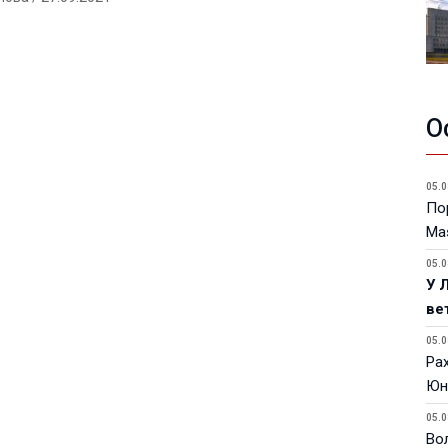
О
05.0
Пор
Ma
05.0
У 
ве
05.0
Ра
Юн
05.0
Вол