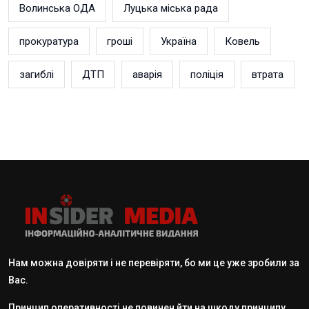
Волинська ОДА
Луцька міська рада
прокуратура
гроші
Україна
Ковель
загиблі
ДТП
аварія
поліція
втрата
Нам можна довіряти і не перевіряти, бо ми це уже зробили за
Вас.
Принцип оперативності не повинен йти на шкоду принципу