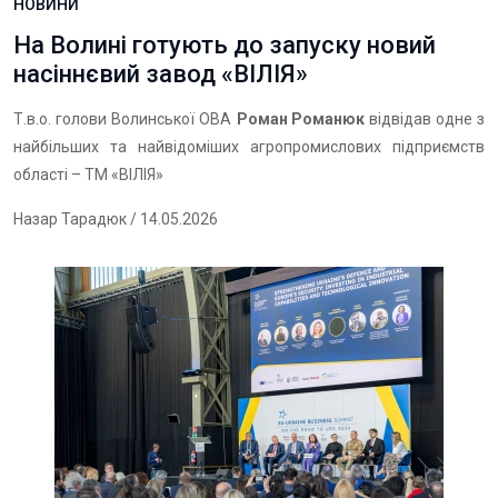
НОВИНИ
На Волині готують до запуску новий
насіннєвий завод «ВІЛІЯ»
Т.в.о. голови Волинської ОВА
Роман Романюк
відвідав одне з
найбільших та найвідоміших агропромислових підприємств
області – ТМ «ВІЛІЯ»
Назар Тарадюк
/ 14.05.2026