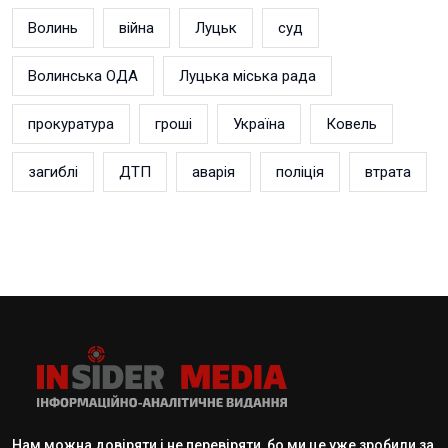
Волинь
війна
Луцьк
суд
Волинська ОДА
Луцька міська рада
прокуратура
гроші
Україна
Ковель
загиблі
ДТП
аварія
поліція
втрата
Нам можна довіряти і не перевіряти, бо ми це уже зробили за