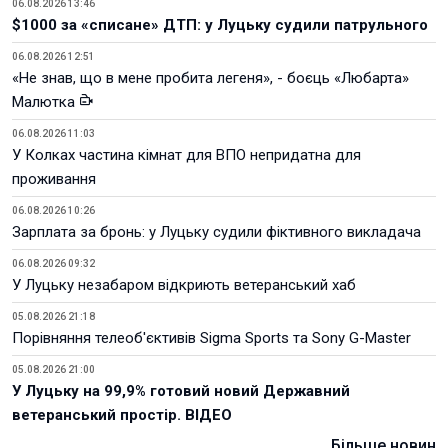
06.08.2026 13:46
$1000 за «списане» ДТП: у Луцьку судили патрульного
06.08.2026 12:51
«Не знав, що в мене пробита легеня», - боєць «Любарта»
Малютка
06.08.2026 11:03
У Колках частина кімнат для ВПО непридатна для
проживання
06.08.2026 10:26
Зарплата за бронь: у Луцьку судили фіктивного викладача
06.08.2026 09:32
У Луцьку незабаром відкриють ветеранський хаб
05.08.2026 21:18
Порівняння телеоб'єктивів Sigma Sports та Sony G-Master
05.08.2026 21:00
У Луцьку на 99,9% готовий новий Державний
ветеранський простір. ВІДЕО
Більше новин