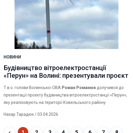
НОВИНИ
Будівництво вітроелектростанції
«Перун» на Волині: презентували проєкт
Т.в.о. голови Волинської ОВА
Роман Романюк
долучився до
презентації проєкту будівництва вітроелектростанції «Перун»,
яку реалізовують на території Ковельського району
Назар Тарадюк
/ 03.04.2026
1
2
3
4
5
6
7
8