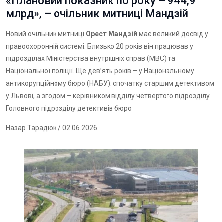
«Плановий показник по року – 944,9
млрд», – очільник митниці Мандзій
Новий очільник митниці
Орест Мандзій
має великий досвід у
правоохоронній системі. Близько 20 років він працював у
підрозділах Міністерства внутрішніх справ (МВС) та
Національної поліції. Ще девʼять років – у Національному
антикорупційному бюро (НАБУ): спочатку старшим детективом
у Львові, а згодом – керівником відділу четвертого підрозділу
Головного підрозділу детективів бюро
Назар Тарадюк
/ 02.06.2026