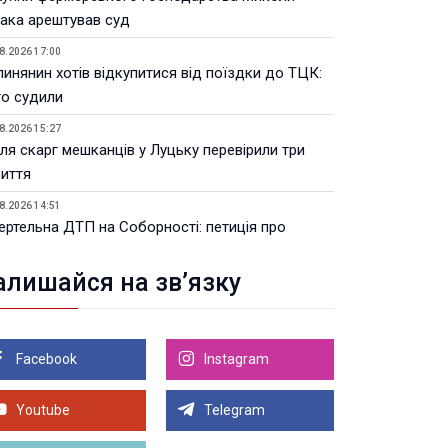
ака арештував суд
8.2026 17:00
инянин хотів відкупитися від поїздки до ТЦК:
го судили
8.2026 15:27
ля скарг мешканців у Луцьку перевірили три
риття
8.2026 14:51
ертельна ДТП на Соборності: петиція про
мери набрала 300 голосів
алишайся на зв’язку
8.2026 14:43
 зрозуміти, що сажовий фільтр потребує
далення: поради для водіїв
Facebook
Instagram
8.2026 13:38
Волинській ОВА призначили уповноваженого з
тань безбар’єрності
Youtube
Telegram
Більше новин