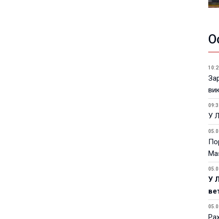
О
10:2
За
ви
09:3
У 
05.0
Пор
Ma
05.0
У 
ве
05.0
Ра