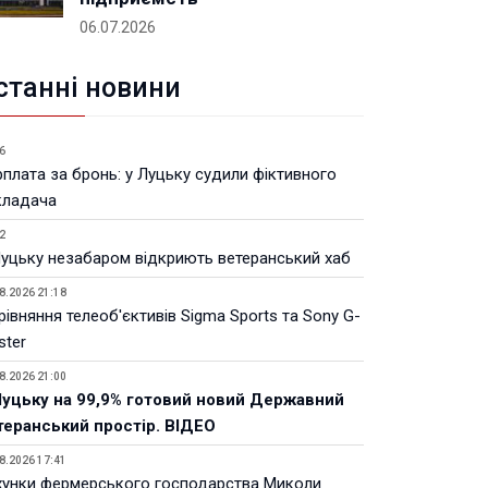
06.07.2026
станні новини
6
рплата за бронь: у Луцьку судили фіктивного
кладача
2
Луцьку незабаром відкриють ветеранський хаб
8.2026 21:18
івняння телеоб'єктивів Sigma Sports та Sony G-
ster
8.2026 21:00
Луцьку на 99,9% готовий новий Державний
теранський простір. ВІДЕО
8.2026 17:41
хунки фермерського господарства Миколи