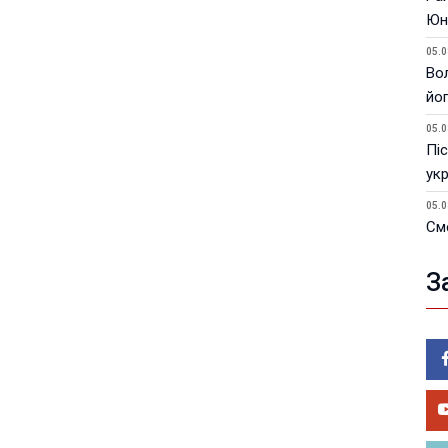
Юн
05.0
Вол
йо
05.0
Піс
ук
05.0
См
ка
З
05.0
Як
ви
05.0
У 
пи