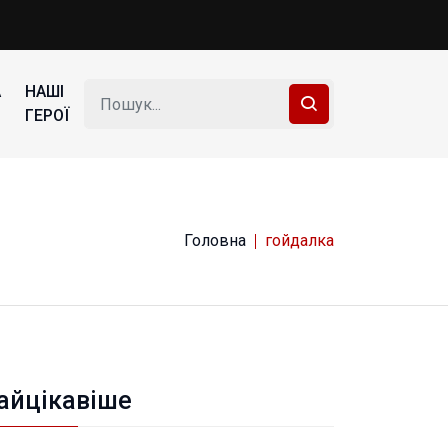
А
НАШІ
ГЕРОЇ
Головна
гойдалка
айцікавіше