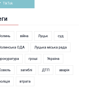
TikTok
еги
Волинь
війна
Луцьк
суд
Волинська ОДА
Луцька міська рада
прокуратура
гроші
Україна
Ковель
загиблі
ДТП
аварія
поліція
втрата