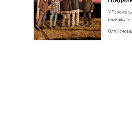
гойдал
У Поромівсь
найвищу гой
Оля Конова