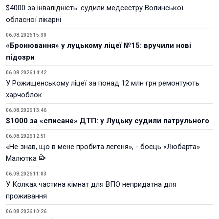
$4000 за інвалідність: судили медсестру Волинської
обласної лікарні
06.08.2026 15:30
«Бронювання» у луцькому ліцеї №15: вручили нові
підозри
06.08.2026 14:42
У Рожищенському ліцеї за понад 12 млн грн ремонтують
харчоблок
06.08.2026 13:46
$1000 за «списане» ДТП: у Луцьку судили патрульного
06.08.2026 12:51
«Не знав, що в мене пробита легеня», - боєць «Любарта»
Малютка
06.08.2026 11:03
У Колках частина кімнат для ВПО непридатна для
проживання
06.08.2026 10:26