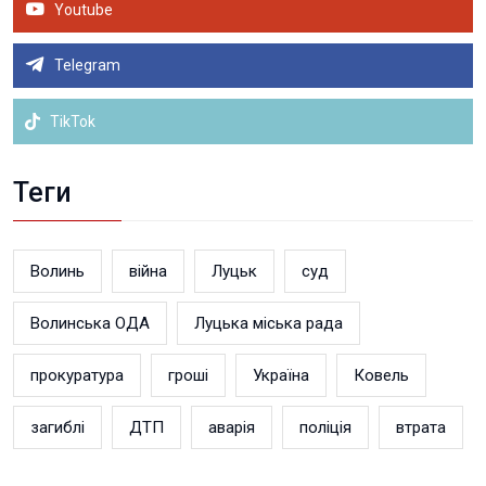
Youtube
Telegram
TikTok
Теги
Волинь
війна
Луцьк
суд
Волинська ОДА
Луцька міська рада
прокуратура
гроші
Україна
Ковель
загиблі
ДТП
аварія
поліція
втрата