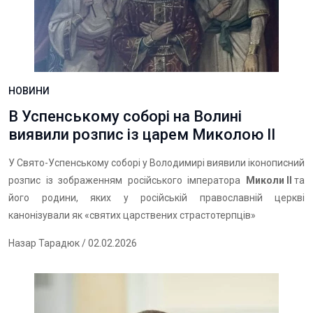
НОВИНИ
В Успенському соборі на Волині
виявили розпис із царем Миколою II
У Свято-Успенському соборі у Володимирі виявили іконописний
розпис із зображенням російського імператора
Миколи II
та
його родини, яких у російській православній церкві
канонізували як «святих царствених страстотерпців»
Назар Тарадюк
/ 02.02.2026