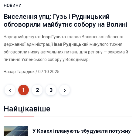
НОВИНИ
Виселення упц: Гузь і Рудницький
обговорили майбутнє собору на Волині
Народний депутат
Ігор Гузь
та голова Волинської обласної
державної адміністрації
Іван Рудницький
минулого тижня
обговорили низку актуальних питань для регіону — зокрема й
питання Успенського собору у Володимирі
Назар Тарадюк
/ 07.10.2025
1
2
3
Найцікавіше
У Ковелі планують збудувати потужну