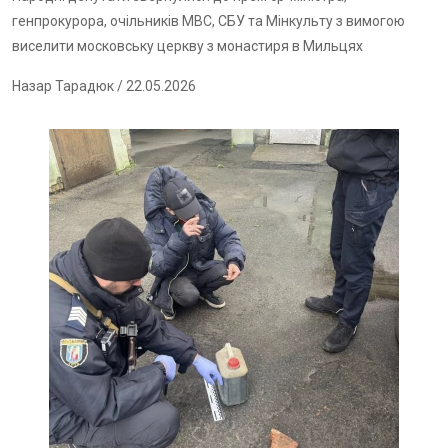
генпрокурора, очільників МВC, СБУ та Мінкульту з вимогою
виселити московську церкву з монастиря в Мильцях
Назар Тарадюк
/ 22.05.2026