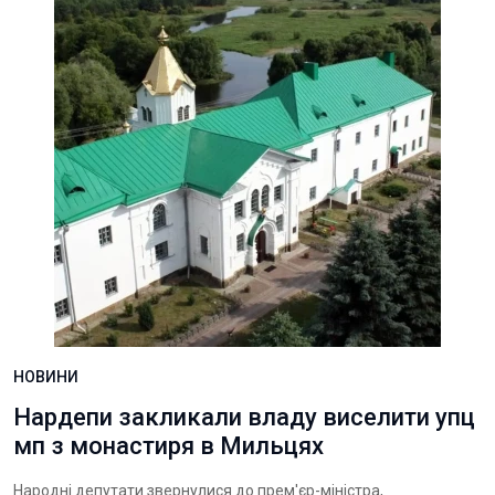
НОВИНИ
Нардепи закликали владу виселити упц
мп з монастиря в Мильцях
Народні депутати звернулися до прем'єр-міністра,