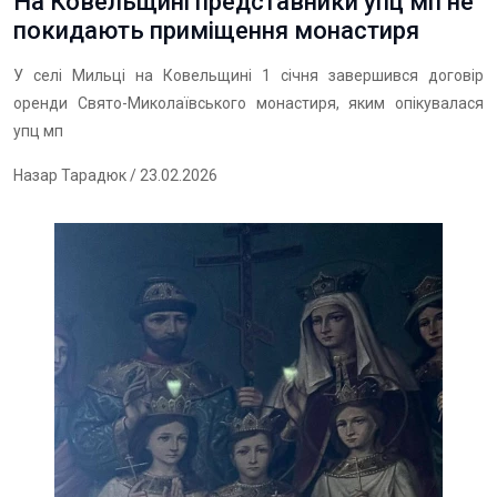
На Ковельщині представники упц мп не
покидають приміщення монастиря
У селі Мильці на Ковельщині 1 січня завершився договір
оренди Свято-Миколаївського монастиря, яким опікувалася
упц мп
Назар Тарадюк
/ 23.02.2026