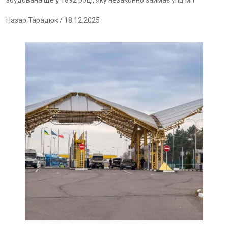
збудована ще у 1892 році, яку незаконно займає упц мп
Назар Тарадюк
/ 18.12.2025