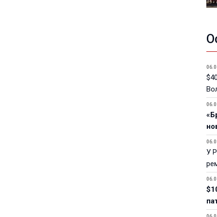
О
06.0
$40
Вол
06.0
«Б
но
06.0
У 
ре
06.0
$1
па
06.0