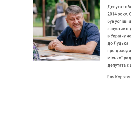
Депутат об
2014 року. 
був успішни
запустив пі
в Україну н
до Луцька.
про доходи.
міської ра
депутата є 
Еля Короти