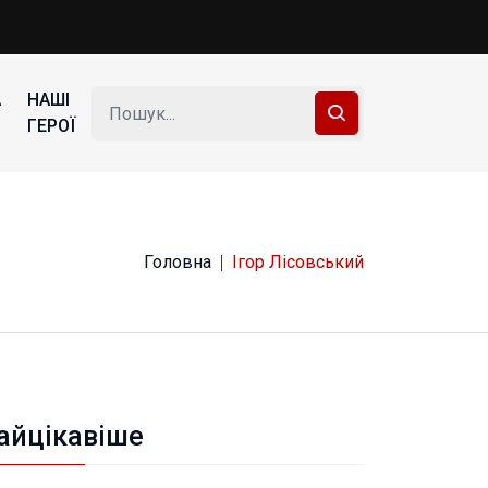
А
НАШІ
ГЕРОЇ
Головна
Ігор Лісовський
айцікавіше