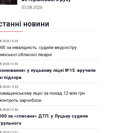
03.08.2026
станні новини
8.2026 16:30
00 за інвалідність: судили медсестру
инської обласної лікарні
8.2026 15:30
ронювання» у луцькому ліцеї №15: вручили
ві підозри
8.2026 14:42
Рожищенському ліцеї за понад 12 млн грн
монтують харчоблок
8.2026 13:46
000 за «списане» ДТП: у Луцьку судили
трульного
8.2026 12:51