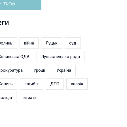
TikTok
еги
Волинь
війна
Луцьк
суд
Волинська ОДА
Луцька міська рада
прокуратура
гроші
Україна
Ковель
загиблі
ДТП
аварія
поліція
втрата