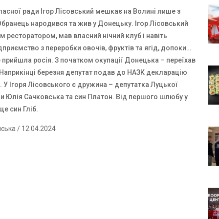
ласної ради Ігор Лісовський мешкає на Волині лише з
Обранець народився та жив у Донецьку. Ігор Лісовський
м ресторатором, мав власний нічний клуб і навіть
дприємство з переробки овочів, фруктів та ягід, допоки…
е прийшла росія. З початком окупації Донецька – переїхав
 Наприкінці березня депутат подав до НАЗК декларацію
 У Ігоря Лісовського є дружина – депутатка Луцької
ди Юлія Сачковська та син Платон. Від першого шлюбу у
ще син Гліб.
нська
/ 12.04.2024