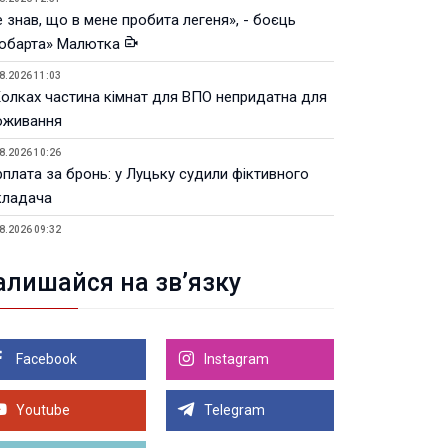
 знав, що в мене пробита легеня», - боєць
юбарта» Малютка
8.2026 11:03
Колках частина кімнат для ВПО непридатна для
оживання
8.2026 10:26
рплата за бронь: у Луцьку судили фіктивного
кладача
8.2026 09:32
Луцьку незабаром відкриють ветеранський хаб
алишайся на зв’язку
8.2026 21:18
івняння телеоб'єктивів Sigma Sports та Sony G-
ster
Facebook
Instagram
8.2026 21:00
Луцьку на 99,9% готовий новий Державний
теранський простір. ВІДЕО
Youtube
Telegram
Більше новин