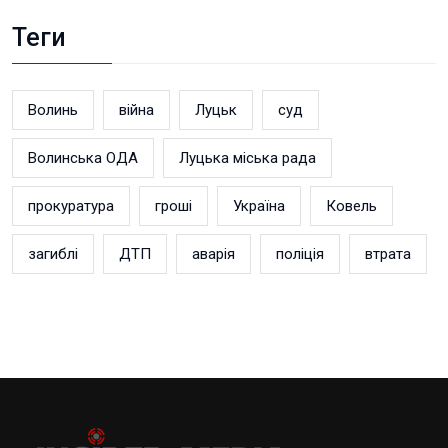
Теги
Волинь
війна
Луцьк
суд
Волинська ОДА
Луцька міська рада
прокуратура
гроші
Україна
Ковель
загиблі
ДТП
аварія
поліція
втрата