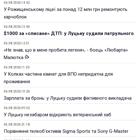
06.08.2026 14:42
У Рожищенському ліцеї за понад 12 млн грн ремонтують
харчоблок
06.08.2026 13:46
$1000 за «списане» ДТП: у Луцьку судили патрульного
06.08.2026 12:51
«Не знав, що в мене пробита легеня», - боєць «Любарта»
Малютка
06.08.2026 11:03
У Колках частина кімнат для ВПО непридатна для
проживання
06.08.2026 10:26
Зарплата за бронь: у Луцьку судили фіктивного викладача
06.08.2026 09:32
У Луцьку незабаром відкриють ветеранський хаб
05.08.2026 21:18
Порівняння телеоб'єктивів Sigma Sports та Sony G-Master