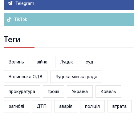
Telegram
TikTok
Теги
Волинь
війна
Луцьк
суд
Волинська ОДА
Луцька міська рада
прокуратура
гроші
Україна
Ковель
загиблі
ДТП
аварія
поліція
втрата