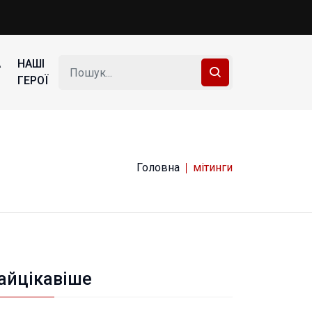
А
НАШІ
ГЕРОЇ
Головна
мітинги
айцікавіше