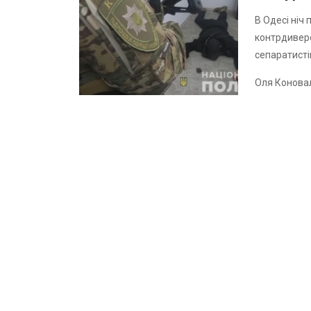
В Одесі ніч 
контрдиверс
сепаратисті
Оля Конова