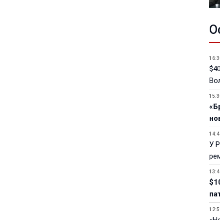
О
16:3
$40
Вол
15:3
«Б
но
14:4
У 
ре
13:4
$1
па
12:5