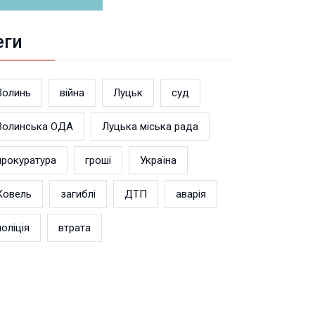
еги
Волинь
війна
Луцьк
суд
Волинська ОДА
Луцька міська рада
прокуратура
гроші
Україна
Ковель
загиблі
ДТП
аварія
поліція
втрата