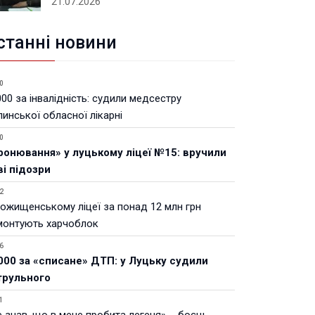
21.07.2026
станні новини
0
00 за інвалідність: судили медсестру
инської обласної лікарні
0
ронювання» у луцькому ліцеї №15: вручили
ві підозри
2
Рожищенському ліцеї за понад 12 млн грн
монтують харчоблок
6
000 за «списане» ДТП: у Луцьку судили
трульного
1