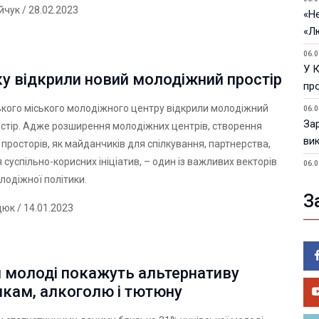
ійчук
/ 28.02.2023
«Не
«Л
06.0
У 
у відкрили новий молодіжний простір
пр
ького міського молодіжного центру відкрили молодіжний
06.0
За
стір. Адже розширення молодіжних центрів, створення
ви
просторів, як майданчиків для спілкування, партнерства,
суспільно-корисних ініціатив, – один із важливих векторів
06.0
У 
лодіжної політики.
З
05.0
дюк
/ 14.01.2023
Пор
Ma
05.0
й молоді покажуть альтернативу
У 
ве
икам, алкоголю і тютюну