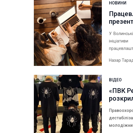
НОВИНИ
Працевл
презент
У Волинські
ініціатив
працевлашту
Назар Тара
ВІДЕО
«ПВК Ре
розкрил
Правоохоро
дестабіліза
молодіжни