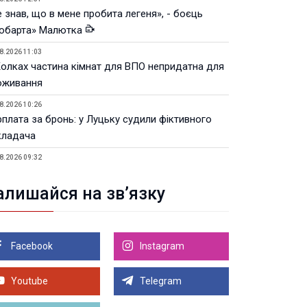
 знав, що в мене пробита легеня», - боєць
юбарта» Малютка
8.2026 11:03
Колках частина кімнат для ВПО непридатна для
оживання
8.2026 10:26
рплата за бронь: у Луцьку судили фіктивного
кладача
8.2026 09:32
Луцьку незабаром відкриють ветеранський хаб
алишайся на зв’язку
8.2026 21:18
івняння телеоб'єктивів Sigma Sports та Sony G-
ster
Facebook
Instagram
8.2026 21:00
Луцьку на 99,9% готовий новий Державний
теранський простір. ВІДЕО
Youtube
Telegram
Більше новин