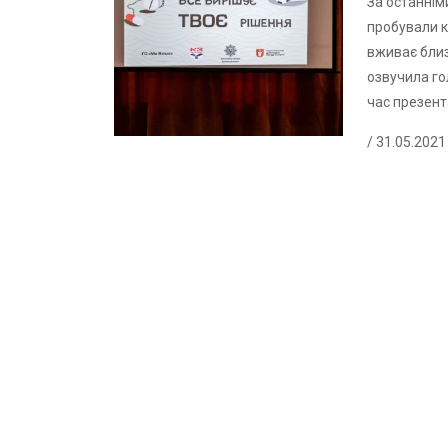
За останнім
пробували к
вживає близь
озвучила го
час презент
/ 31.05.2021