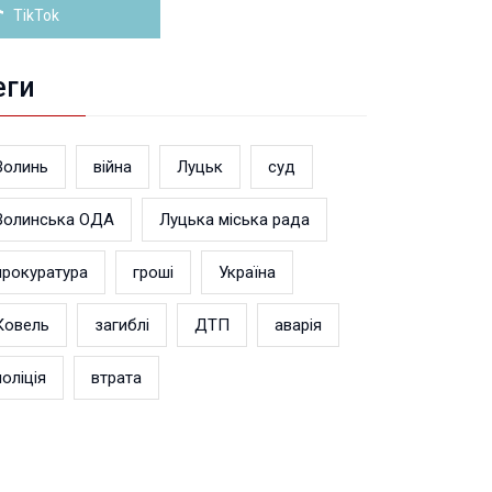
TikTok
еги
Волинь
війна
Луцьк
суд
Волинська ОДА
Луцька міська рада
прокуратура
гроші
Україна
Ковель
загиблі
ДТП
аварія
поліція
втрата