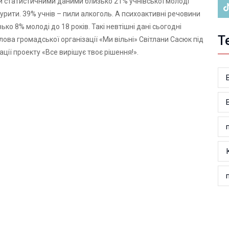
и статистичними даними близько 21% учнівської молоді
урити. 39% учнів – пили алкоголь. А психоактивні речовини
ко 8% молоді до 18 років. Такі невтішні дані сьогодні
Т
лова громадської організації «Ми вільні» Світлани Сасюк під
ації проекту «Все вирішує твоє рішення!».