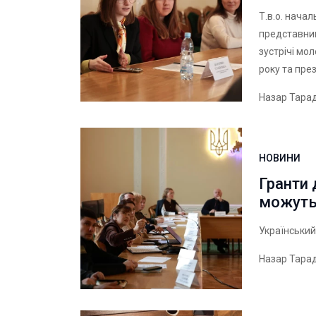
Т.в.о. нача
представник
зустрічі мо
року та пре
Назар Тара
НОВИНИ
Гранти 
можуть
Український
Назар Тара