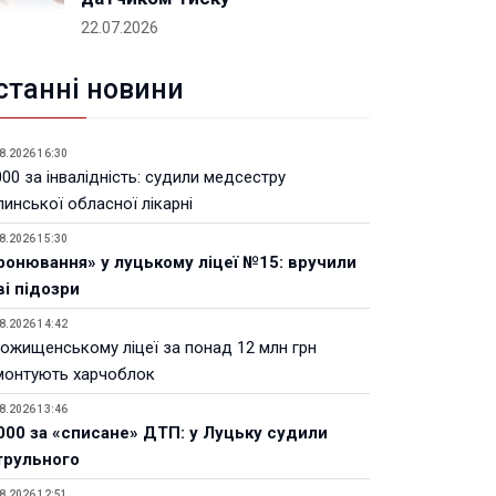
22.07.2026
станні новини
8.2026 16:30
00 за інвалідність: судили медсестру
инської обласної лікарні
8.2026 15:30
ронювання» у луцькому ліцеї №15: вручили
ві підозри
8.2026 14:42
Рожищенському ліцеї за понад 12 млн грн
монтують харчоблок
8.2026 13:46
000 за «списане» ДТП: у Луцьку судили
трульного
8.2026 12:51