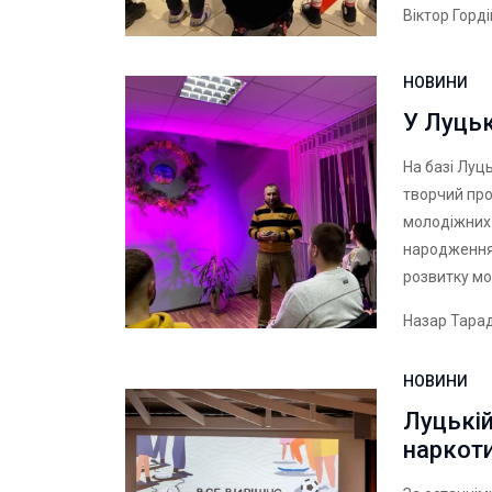
Віктор Горд
НОВИНИ
У Луцьк
На базі Луц
творчий про
молодіжних 
народження 
розвитку мо
Назар Тара
НОВИНИ
Луцькі
наркот