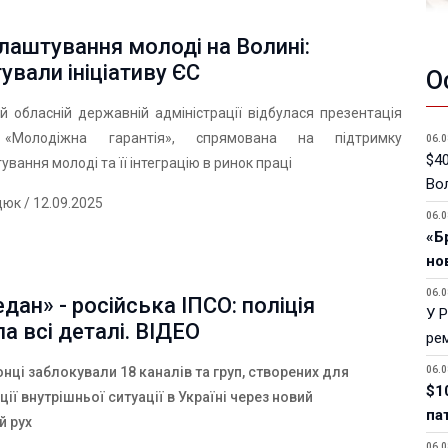
аштування молоді на Волині:
ували ініціативу ЄС
О
й обласній державній адміністрації відбулася презентація
и «Молодіжна гарантія», спрямована на підтримку
06.0
$40
вання молоді та її інтеграцію в ринок праці
Вол
дюк
/ 12.09.2025
06.0
«Б
но
06.0
дан» - російська ІПСО: поліція
У 
а всі деталі. ВІДЕО
ре
06.0
нці з
аблок
у
ва
ли
18 каналів та груп, створених для
$1
ції внутрішньої ситуації в Україні через новий
па
й рух
06.0