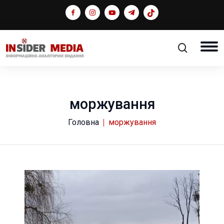
моржування
Головна
моржування