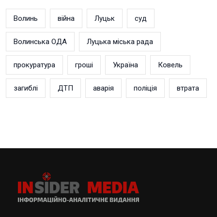
Волинь
війна
Луцьк
суд
Волинська ОДА
Луцька міська рада
прокуратура
гроші
Україна
Ковель
загиблі
ДТП
аварія
поліція
втрата