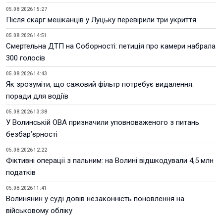
05.08.2026 15:27
Після скарг мешканців у Луцьку перевірили три укриття
05.08.2026 14:51
Смертельна ДТП на Соборності: петиція про камери набрала
300 голосів
05.08.2026 14:43
Як зрозуміти, що сажовий фільтр потребує видалення:
поради для водіїв
05.08.2026 13:38
У Волинській ОВА призначили уповноваженого з питань
безбар’єрності
05.08.2026 12:22
Фіктивні операції з пальним: на Волині відшкодували 4,5 млн
податків
05.08.2026 11:41
Волинянин у суді довів незаконність поновлення на
військовому обліку