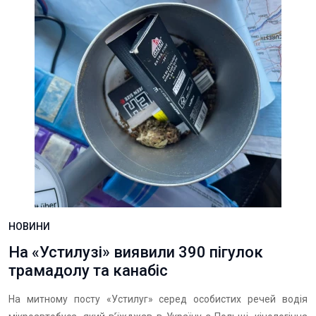
НОВИНИ
На «Устилузі» виявили 390 пігулок
трамадолу та канабіс
На митному посту «Устилуг» серед особистих речей водія