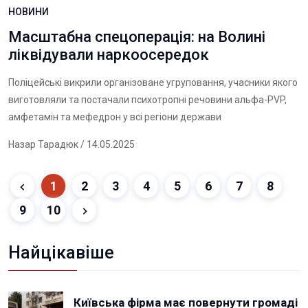
НОВИНИ
Масштабна спецоперація: на Волині
ліквідували наркоосередок
Поліцейські викрили організоване угруповання, учасники якого
виготовляли та постачали психотропні речовини альфа-PVP,
амфетамін та мефедрон у всі регіони держави
Назар Тарадюк
/ 14.05.2025
1
2
3
4
5
6
7
8
9
10
Найцікавіше
Київська фірма має повернути громаді