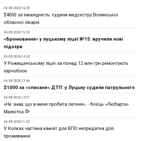
06.08.2026 16:30
$4000 за інвалідність: судили медсестру Волинської
обласної лікарні
06.08.2026 15:30
«Бронювання» у луцькому ліцеї №15: вручили нові
підозри
06.08.2026 14:42
У Рожищенському ліцеї за понад 12 млн грн ремонтують
харчоблок
06.08.2026 13:46
$1000 за «списане» ДТП: у Луцьку судили патрульного
06.08.2026 12:51
«Не знав, що в мене пробита легеня», - боєць «Любарта»
Малютка
06.08.2026 11:03
У Колках частина кімнат для ВПО непридатна для
проживання