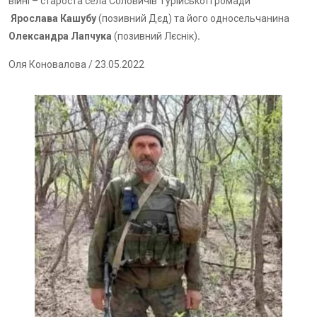
війні – староста села Соловичів Турійської громади
Ярослава Кашубу
(позивний Дєд) та його односельчанина
Олександра Лапчука
(позивний Лєснік)
.
Оля Коновалова
/ 23.05.2022