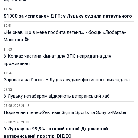
13:46
$1000 за «списане» ДТП: у Луцьку судили патрульного
12:51
«Не знав, що в мене пробита легеня», - боєць «Любарта»
Малютка
11:03
У Колках частина кімнат для ВПО непридатна для
проживання
10:26
Зарплата за бронь: у Луцьку судили фіктивного викладача
09:32
У Луцьку незабаром відкриють ветеранський хаб
05.08.2026 21:18
Порівняння телеоб'єктивів Sigma Sports та Sony G-Master
05.08.2026 21:00
У Луцьку на 99,9% готовий новий Державний
ветеранський простір. ВІДЕО