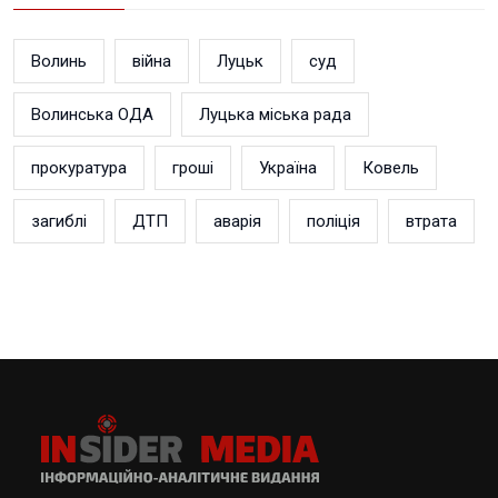
Волинь
війна
Луцьк
суд
Волинська ОДА
Луцька міська рада
прокуратура
гроші
Україна
Ковель
загиблі
ДТП
аварія
поліція
втрата