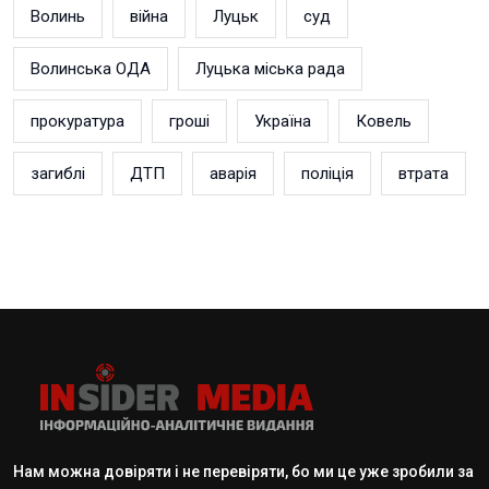
Волинь
війна
Луцьк
суд
Волинська ОДА
Луцька міська рада
прокуратура
гроші
Україна
Ковель
загиблі
ДТП
аварія
поліція
втрата
Нам можна довіряти і не перевіряти, бо ми це уже зробили за