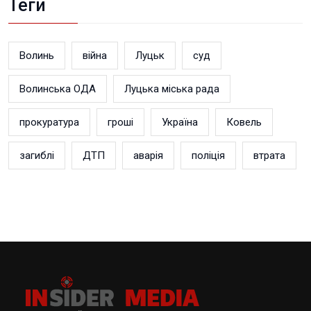
Теги
Волинь
війна
Луцьк
суд
Волинська ОДА
Луцька міська рада
прокуратура
гроші
Україна
Ковель
загиблі
ДТП
аварія
поліція
втрата