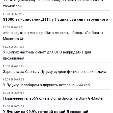
У Рожищенському ліцеї за понад 12 млн грн ремонтують
харчоблок
06.08.2026 13:46
$1000 за «списане» ДТП: у Луцьку судили патрульного
06.08.2026 12:51
«Не знав, що в мене пробита легеня», - боєць «Любарта»
Малютка
06.08.2026 11:03
У Колках частина кімнат для ВПО непридатна для
проживання
06.08.2026 10:26
Зарплата за бронь: у Луцьку судили фіктивного викладача
06.08.2026 09:32
У Луцьку незабаром відкриють ветеранський хаб
05.08.2026 21:18
Порівняння телеоб'єктивів Sigma Sports та Sony G-Master
05.08.2026 21:00
У Луцьку на 99,9% готовий новий Державний