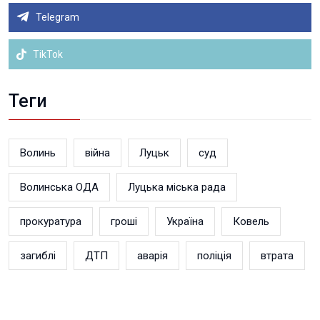
Telegram
TikTok
Теги
Волинь
війна
Луцьк
суд
Волинська ОДА
Луцька міська рада
прокуратура
гроші
Україна
Ковель
загиблі
ДТП
аварія
поліція
втрата