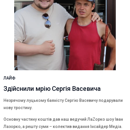
ЛАЙФ
Здійснили мрію Сергія Васевича
Незрячому луцькому баяністу Сергію Васевичу подарували
нову тростину.
Основну частину коштів дав наш ведучий
Ла
Z
орко шоу Іван
Лазорко, а решту суми – колектив видання Інсайдер Медіа.