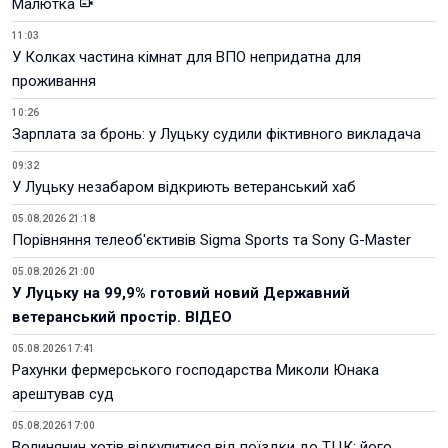
Малютка
11:03
У Колках частина кімнат для ВПО непридатна для
проживання
10:26
Зарплата за бронь: у Луцьку судили фіктивного викладача
09:32
У Луцьку незабаром відкриють ветеранський хаб
05.08.2026 21:18
Порівняння телеоб'єктивів Sigma Sports та Sony G-Master
05.08.2026 21:00
У Луцьку на 99,9% готовий новий Державний
ветеранський простір. ВІДЕО
05.08.2026 17:41
Рахунки фермерського господарства Миколи Юнака
арештував суд
05.08.2026 17:00
Волинянин хотів відкупитися від поїздки до ТЦК: його