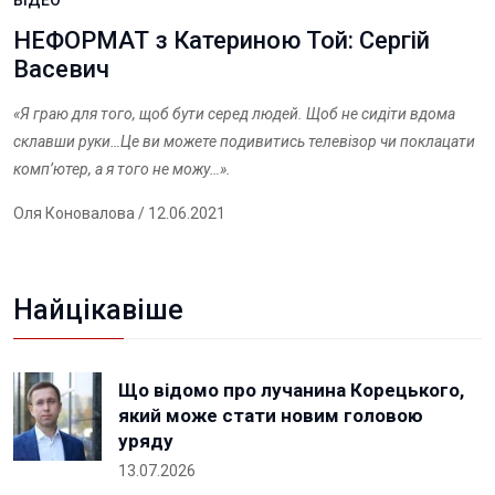
ВІДЕО
НЕФОРМАТ з Катериною Той: Сергій
Васевич
«Я граю для того, щоб бути серед людей. Щоб не сидіти вдома
склавши руки…Це ви можете подивитись телевізор чи поклацати
комп’ютер, а я того не можу…».
Оля Коновалова
/ 12.06.2021
Найцікавіше
Що відомо про лучанина Корецького,
який може стати новим головою
уряду
13.07.2026