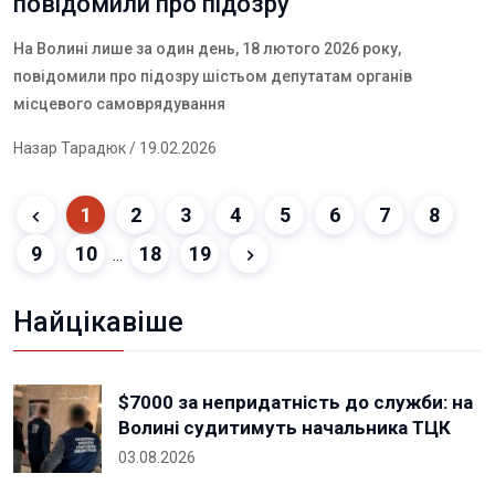
повідомили про підозру
На Волині лише за один день, 18 лютого 2026 року,
повідомили про підозру шістьом депутатам органів
місцевого самоврядування
Назар Тарадюк
/ 19.02.2026
1
2
3
4
5
6
7
8
9
10
18
19
...
Найцікавіше
$7000 за непридатність до служби: на
Волині судитимуть начальника ТЦК
03.08.2026