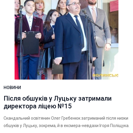
НОВИНИ
Після обшуків у Луцьку затримали
директора ліцею №15
Скандальний освітянин Олег Гребенюк затриманий після низки
обшуків у Луцьку, зокрема, й в ексмера-невдахи Ігоря Поліщука.