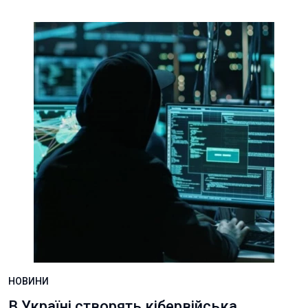
НОВИНИ
В Україні створять кібервійська