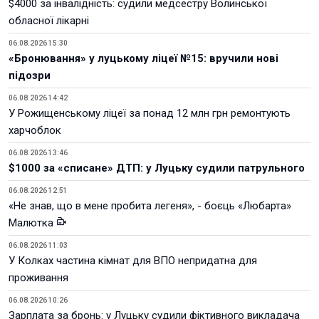
$4000 за інвалідність: судили медсестру Волинської
обласної лікарні
06.08.2026 15:30
«Бронювання» у луцькому ліцеї №15: вручили нові
підозри
06.08.2026 14:42
У Рожищенському ліцеї за понад 12 млн грн ремонтують
харчоблок
06.08.2026 13:46
$1000 за «списане» ДТП: у Луцьку судили патрульного
06.08.2026 12:51
«Не знав, що в мене пробита легеня», - боєць «Любарта»
Малютка
06.08.2026 11:03
У Колках частина кімнат для ВПО непридатна для
проживання
06.08.2026 10:26
Зарплата за бронь: у Луцьку судили фіктивного викладача