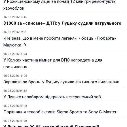
У Рожищенському ліцеї за понад 12 млн грн ремонтують
харчоблок
06.08.2026 13:46
$1000 за «списане» ДТП: у Луцьку судили патрульного
06.08.2026 12:51
«Не знав, що в мене пробита легеня», - боєць «Любарта»
Малютка
06.08.2026 11:03
У Колках частина кімнат для ВПО непридатна для
проживання
06.08.2026 10:26
Зарплата за бронь: у Луцьку судили фіктивного викладача
06.08.2026 09:32
У Луцьку незабаром відкриють ветеранський хаб
05.08.2026 21:18
Порівняння телеоб'єктивів Sigma Sports та Sony G-Master
05.08.2026 21:00