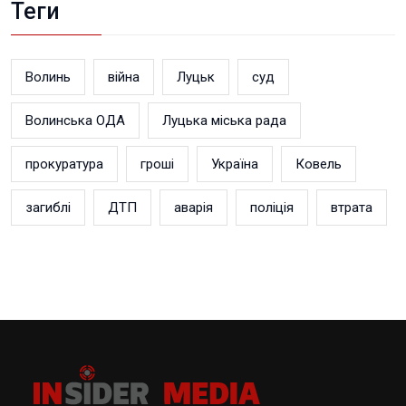
Теги
Волинь
війна
Луцьк
суд
Волинська ОДА
Луцька міська рада
прокуратура
гроші
Україна
Ковель
загиблі
ДТП
аварія
поліція
втрата