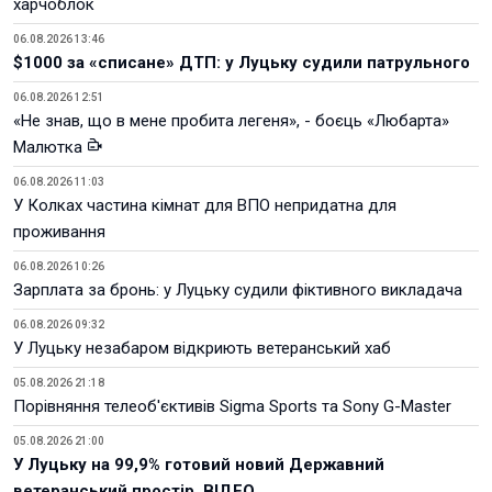
харчоблок
06.08.2026 13:46
$1000 за «списане» ДТП: у Луцьку судили патрульного
06.08.2026 12:51
«Не знав, що в мене пробита легеня», - боєць «Любарта»
Малютка
06.08.2026 11:03
У Колках частина кімнат для ВПО непридатна для
проживання
06.08.2026 10:26
Зарплата за бронь: у Луцьку судили фіктивного викладача
06.08.2026 09:32
У Луцьку незабаром відкриють ветеранський хаб
05.08.2026 21:18
Порівняння телеоб'єктивів Sigma Sports та Sony G-Master
05.08.2026 21:00
У Луцьку на 99,9% готовий новий Державний
ветеранський простір. ВІДЕО