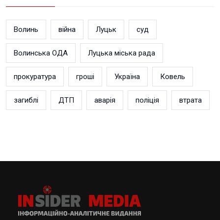
Волинь
війна
Луцьк
суд
Волинська ОДА
Луцька міська рада
прокуратура
гроші
Україна
Ковель
загиблі
ДТП
аварія
поліція
втрата