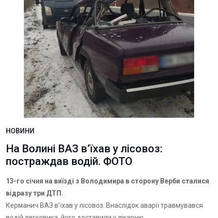
НОВИНИ
На Волині ВАЗ в’їхав у лісовоз:
постраждав водій. ФОТО
13-го січня на виїзді з Володимира в сторону Верби сталися
відразу три ДТП.
Керманич ВАЗ в’їхав у лісовоз. Внаслідок аварії травмувався
водій легковика, його доставили у лікарню.