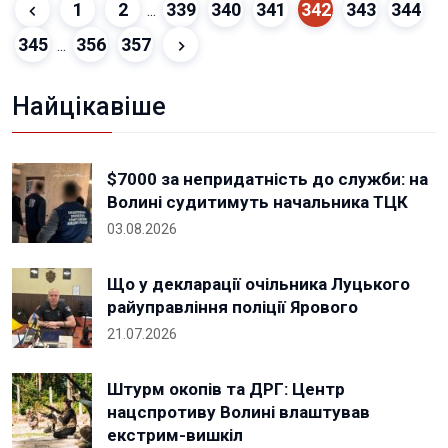
1
2
339
340
341
342
343
344
...
345
356
357
...
Найцікавіше
$7000 за непридатність до служби: на
Волині судитимуть начальника ТЦК
03.08.2026
Що у декларації очільника Луцького
райуправління поліції Ярового
21.07.2026
Штурм окопів та ДРГ: Центр
нацспротиву Волині влаштував
екстрим-вишкіл