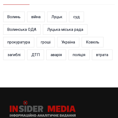
Волинь
війна
Луцьк
суд
Волинська ОДА
Луцька міська рада
прокуратура
гроші
Україна
Ковель
загиблі
ДТП
аварія
поліція
втрата