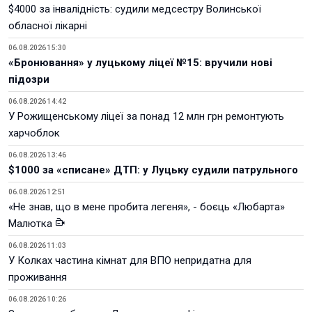
$4000 за інвалідність: судили медсестру Волинської
обласної лікарні
06.08.2026 15:30
«Бронювання» у луцькому ліцеї №15: вручили нові
підозри
06.08.2026 14:42
У Рожищенському ліцеї за понад 12 млн грн ремонтують
харчоблок
06.08.2026 13:46
$1000 за «списане» ДТП: у Луцьку судили патрульного
06.08.2026 12:51
«Не знав, що в мене пробита легеня», - боєць «Любарта»
Малютка
06.08.2026 11:03
У Колках частина кімнат для ВПО непридатна для
проживання
06.08.2026 10:26