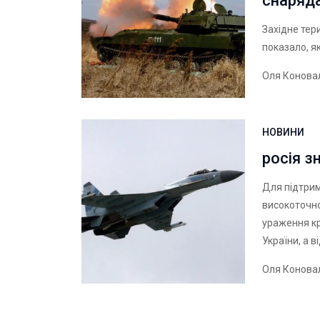
снаряда
Західне тер
показало, я
Оля Конова
НОВИНИ
росія з
Для підтрим
високоточно
ураження кр
України, а в
Оля Конова