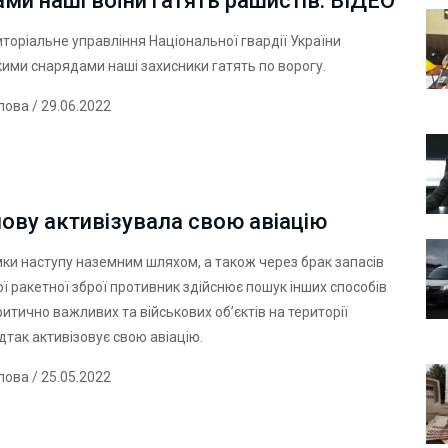
ми наші воїни гатять рашистів. ВІДЕО
иторіальне управління Національної гвардії України
кими снарядами наші захисники гатять по ворогу.
лова
/ 29.06.2022
нову активізувала свою авіацію
ки наступу наземним шляхом, а також через брак запасів
ї ракетної зброї противник здійснює пошук інших способів
итично важливих та військових об’єктів на території
ідтак активізовує свою авіацію.
лова
/ 25.05.2022