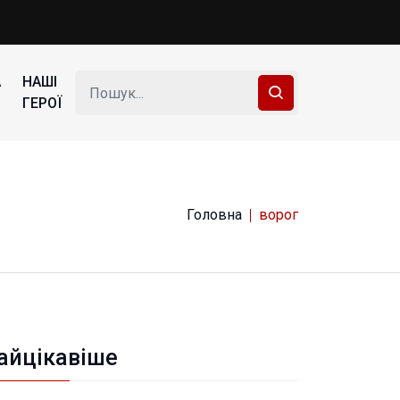
А
НАШІ
ГЕРОЇ
Головна
ворог
айцікавіше