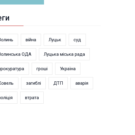
еги
Волинь
війна
Луцьк
суд
Волинська ОДА
Луцька міська рада
прокуратура
гроші
Україна
Ковель
загиблі
ДТП
аварія
поліція
втрата