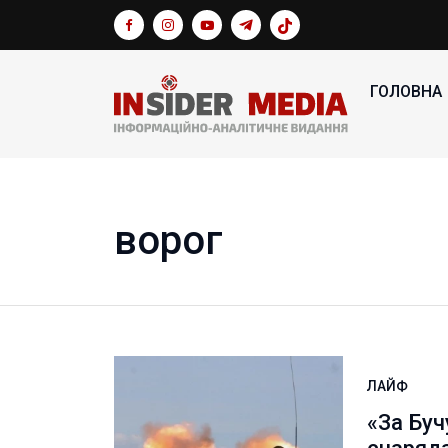
ГОЛОВНА
ворог
ЛАЙФ
«За Буч