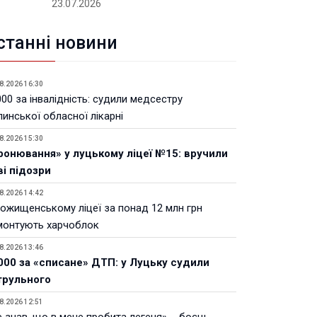
23.07.2026
станні новини
8.2026 16:30
00 за інвалідність: судили медсестру
инської обласної лікарні
8.2026 15:30
ронювання» у луцькому ліцеї №15: вручили
ві підозри
8.2026 14:42
Рожищенському ліцеї за понад 12 млн грн
монтують харчоблок
8.2026 13:46
000 за «списане» ДТП: у Луцьку судили
трульного
8.2026 12:51