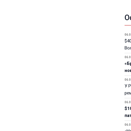
О
06.0
$40
Вол
06.0
«Б
но
06.0
У 
ре
06.0
$1
па
06.0