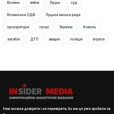
Волинь
війна
Луцьк
суд
Волинська ОДА
Луцька міська рада
прокуратура
гроші
Україна
Ковель
загиблі
ДТП
аварія
поліція
втрата
Нам можна довіряти і не перевіряти, бо ми це уже зробили за