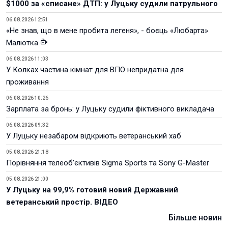
$1000 за «списане» ДТП: у Луцьку судили патрульного
06.08.2026 12:51
«Не знав, що в мене пробита легеня», - боєць «Любарта»
Малютка
06.08.2026 11:03
У Колках частина кімнат для ВПО непридатна для
проживання
06.08.2026 10:26
Зарплата за бронь: у Луцьку судили фіктивного викладача
06.08.2026 09:32
У Луцьку незабаром відкриють ветеранський хаб
05.08.2026 21:18
Порівняння телеоб'єктивів Sigma Sports та Sony G-Master
05.08.2026 21:00
У Луцьку на 99,9% готовий новий Державний
ветеранський простір. ВІДЕО
Більше новин