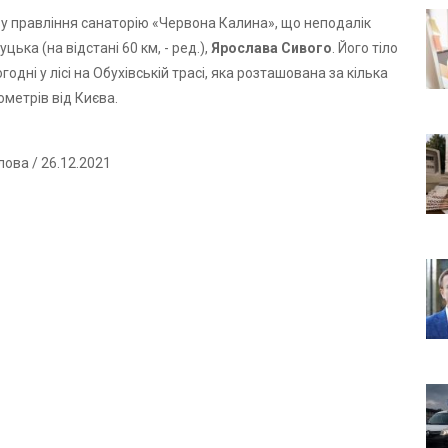
у правління санаторію «Червона Калина», що неподалік
уцька (на відстані 60 км, - ред.),
Ярослава Сивого
. Його тіло
одні у лісі на Обухівській трасі, яка розташована за кілька
ометрів від Києва.
лова
/ 26.12.2021