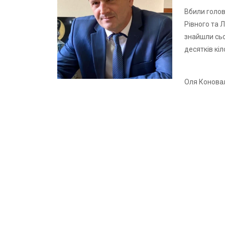
Вбили голов
Рівного та Л
знайшли сьог
десятків кіл
Оля Конова