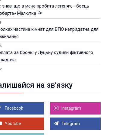
 знав, що в мене пробита легеня», - боєць
юбарта» Малютка
3
Колках частина кімнат для ВПО непридатна для
оживання
6
рплата за бронь: у Луцьку судили фіктивного
кладача
2
Луцьку незабаром відкриють ветеранський хаб
алишайся на зв’язку
8.2026 21:18
івняння телеоб'єктивів Sigma Sports та Sony G-
ster
Facebook
Instagram
8.2026 21:00
Луцьку на 99,9% готовий новий Державний
теранський простір. ВІДЕО
Youtube
Telegram
Більше новин