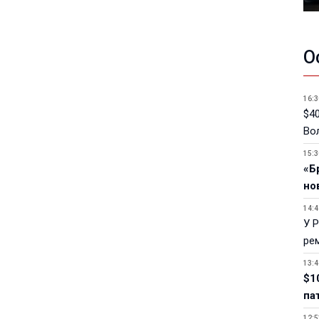
О
16:3
$40
Вол
15:3
«Б
но
14:4
У 
ре
13:4
$1
па
12:5