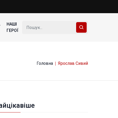
А
НАШІ
ГЕРОЇ
Головна
Ярослав Сивий
айцікавіше