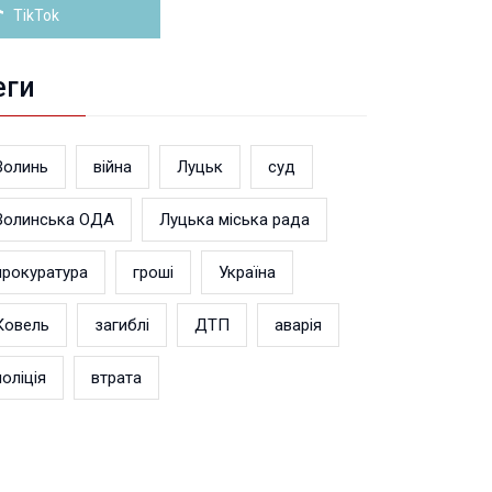
TikTok
еги
Волинь
війна
Луцьк
суд
Волинська ОДА
Луцька міська рада
прокуратура
гроші
Україна
Ковель
загиблі
ДТП
аварія
поліція
втрата