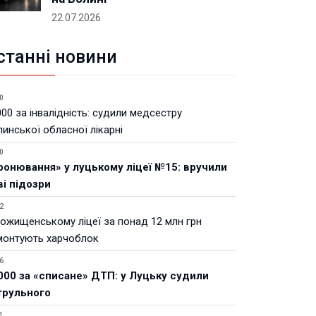
22.07.2026
станні новини
0
00 за інвалідність: судили медсестру
инської обласної лікарні
0
ронювання» у луцькому ліцеї №15: вручили
ві підозри
2
Рожищенському ліцеї за понад 12 млн грн
монтують харчоблок
6
000 за «списане» ДТП: у Луцьку судили
трульного
1