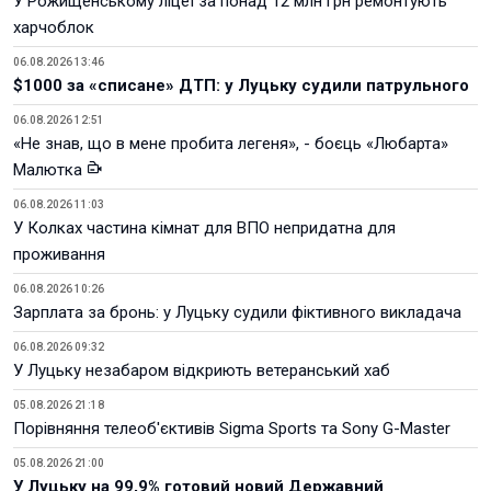
У Рожищенському ліцеї за понад 12 млн грн ремонтують
харчоблок
06.08.2026 13:46
$1000 за «списане» ДТП: у Луцьку судили патрульного
06.08.2026 12:51
«Не знав, що в мене пробита легеня», - боєць «Любарта»
Малютка
06.08.2026 11:03
У Колках частина кімнат для ВПО непридатна для
проживання
06.08.2026 10:26
Зарплата за бронь: у Луцьку судили фіктивного викладача
06.08.2026 09:32
У Луцьку незабаром відкриють ветеранський хаб
05.08.2026 21:18
Порівняння телеоб'єктивів Sigma Sports та Sony G-Master
05.08.2026 21:00
У Луцьку на 99,9% готовий новий Державний