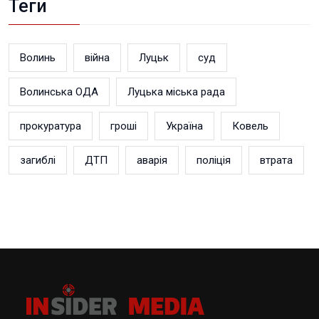
Теги
Волинь
війна
Луцьк
суд
Волинська ОДА
Луцька міська рада
прокуратура
гроші
Україна
Ковель
загиблі
ДТП
аварія
поліція
втрата