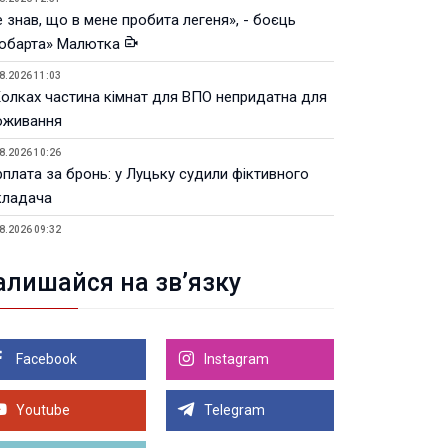
 знав, що в мене пробита легеня», - боєць
юбарта» Малютка
8.2026 11:03
Колках частина кімнат для ВПО непридатна для
оживання
8.2026 10:26
рплата за бронь: у Луцьку судили фіктивного
кладача
8.2026 09:32
Луцьку незабаром відкриють ветеранський хаб
алишайся на зв’язку
8.2026 21:18
івняння телеоб'єктивів Sigma Sports та Sony G-
ster
Facebook
Instagram
8.2026 21:00
Луцьку на 99,9% готовий новий Державний
теранський простір. ВІДЕО
Youtube
Telegram
Більше новин