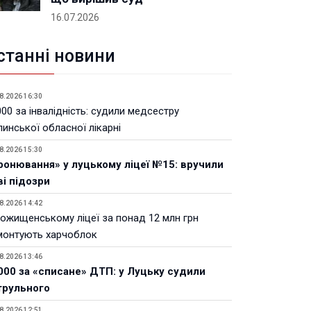
16.07.2026
станні новини
8.2026 16:30
00 за інвалідність: судили медсестру
инської обласної лікарні
8.2026 15:30
ронювання» у луцькому ліцеї №15: вручили
ві підозри
8.2026 14:42
Рожищенському ліцеї за понад 12 млн грн
монтують харчоблок
8.2026 13:46
000 за «списане» ДТП: у Луцьку судили
трульного
8.2026 12:51