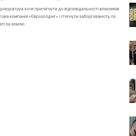
рокуратура хоче притягнути до відповідальності власників
ова компанія «Єврохолдінг» і стягнути заборгованість по
аті за землю.