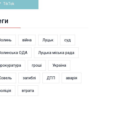
TikTok
еги
Волинь
війна
Луцьк
суд
Волинська ОДА
Луцька міська рада
прокуратура
гроші
Україна
Ковель
загиблі
ДТП
аварія
поліція
втрата