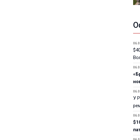
О
06.0
$40
Вол
06.0
«Б
но
06.0
У 
ре
06.0
$1
па
06.0