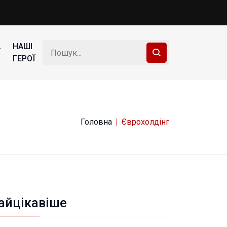
А
НАШІ
ГЕРОЇ
Головна
Єврохолдінг
айцікавіше