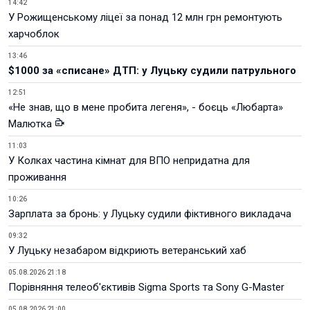
14:42
У Рожищенському ліцеї за понад 12 млн грн ремонтують
харчоблок
13:46
$1000 за «списане» ДТП: у Луцьку судили патрульного
12:51
«Не знав, що в мене пробита легеня», - боєць «Любарта»
Малютка
11:03
У Колках частина кімнат для ВПО непридатна для
проживання
10:26
Зарплата за бронь: у Луцьку судили фіктивного викладача
09:32
У Луцьку незабаром відкриють ветеранський хаб
05.08.2026 21:18
Порівняння телеоб'єктивів Sigma Sports та Sony G-Master
05.08.2026 21:00