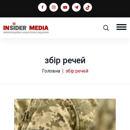
збір речей
Головна
збір речей