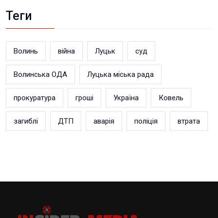
Теги
Волинь
війна
Луцьк
суд
Волинська ОДА
Луцька міська рада
прокуратура
гроші
Україна
Ковель
загиблі
ДТП
аварія
поліція
втрата