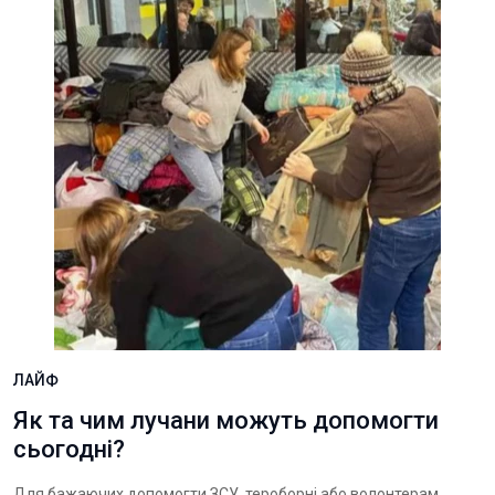
ЛАЙФ
Як та чим лучани можуть допомогти
сьогодні?
Для бажаючих допомогти ЗСУ, тероборні або волонтерам