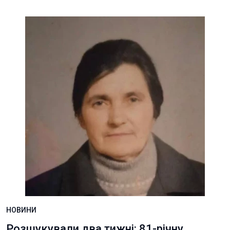
НОВИНИ
Розшукували два тижні: 81-річну