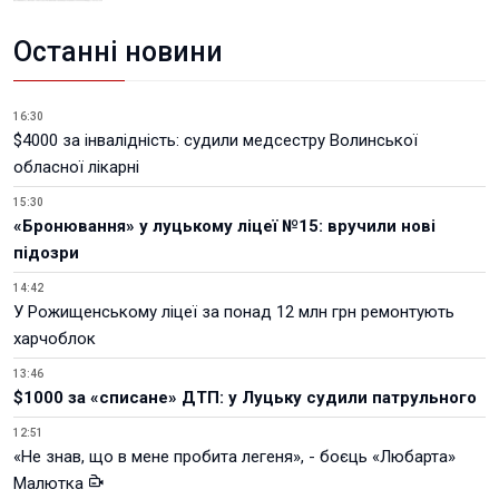
Останні новини
16:30
$4000 за інвалідність: судили медсестру Волинської
обласної лікарні
15:30
«Бронювання» у луцькому ліцеї №15: вручили нові
підозри
14:42
У Рожищенському ліцеї за понад 12 млн грн ремонтують
харчоблок
13:46
$1000 за «списане» ДТП: у Луцьку судили патрульного
12:51
«Не знав, що в мене пробита легеня», - боєць «Любарта»
Малютка