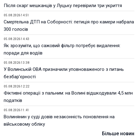
Після скарг мешканців у Луцьку перевірили три укриття
05.08.2026 14:51
Смертельна ДТП на Соборності: петиція про камери набрала
300 голосів
05.08.2026 14:43
Як зрозуміти, що сажовий фільтр потребує видалення:
поради для водіїв
05.08.2026 13:38
У Волинській ОВА призначили уповноваженого з питань
безбар’єрності
05.08.2026 12:22
Фіктивні операції з пальним: на Волині відшкодували 4,5 млн
податків
05.08.2026 11:41
Волинянин у суді довів незаконність поновлення на
військовому обліку
Більше новин