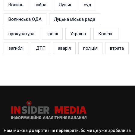
Волинь
війна
Луцьк
суд
Волинська ОДА
Луцька міська рада
прокуратура
гроші
Україна
Ковель
загиблі
ДТП
аварія
поліція
втрата
Нам можна довіряти і не перевіряти, бо ми це уже зробили за