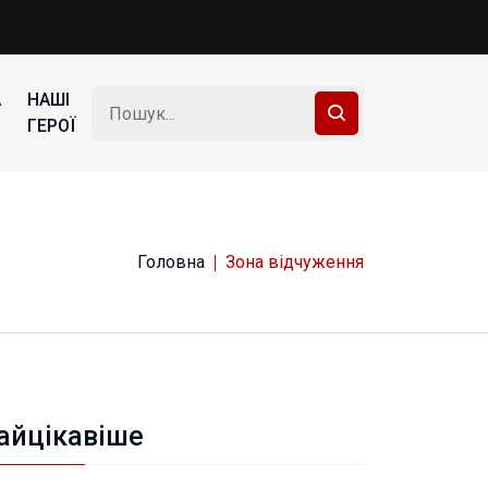
А
НАШІ
ГЕРОЇ
Головна
Зона відчуження
айцікавіше