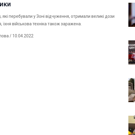
тики
и, які перебували у Зоні відчуження, отримали великі дози
, їхня військова техніка також заражена.
лова
/ 10.04.2022