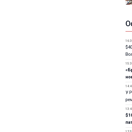
О
16:3
$40
Вол
15:3
«Б
но
14:4
У 
ре
13:4
$1
па
12:5