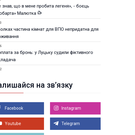
 знав, що в мене пробита легеня», - боєць
юбарта» Малютка
3
Колках частина кімнат для ВПО непридатна для
оживання
6
рплата за бронь: у Луцьку судили фіктивного
кладача
2
Луцьку незабаром відкриють ветеранський хаб
алишайся на зв’язку
8.2026 21:18
івняння телеоб'єктивів Sigma Sports та Sony G-
ster
Facebook
Instagram
8.2026 21:00
Луцьку на 99,9% готовий новий Державний
теранський простір. ВІДЕО
Youtube
Telegram
Більше новин