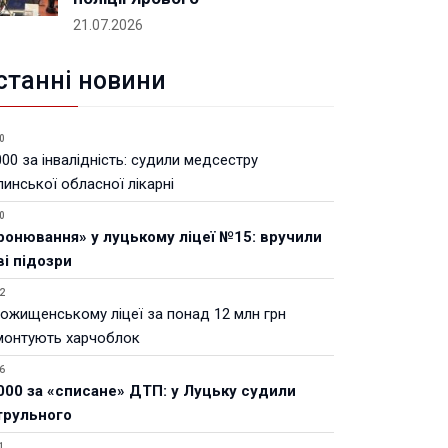
21.07.2026
станні новини
0
00 за інвалідність: судили медсестру
инської обласної лікарні
0
ронювання» у луцькому ліцеї №15: вручили
ві підозри
2
Рожищенському ліцеї за понад 12 млн грн
монтують харчоблок
6
000 за «списане» ДТП: у Луцьку судили
трульного
1