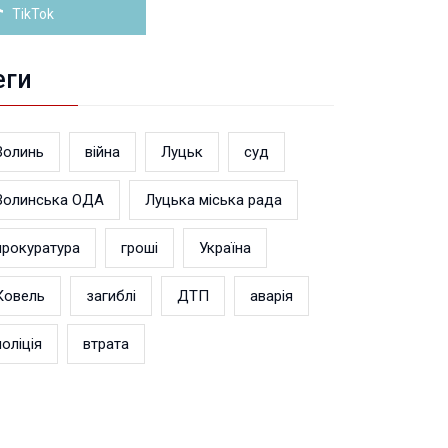
TikTok
еги
Волинь
війна
Луцьк
суд
Волинська ОДА
Луцька міська рада
прокуратура
гроші
Україна
Ковель
загиблі
ДТП
аварія
поліція
втрата