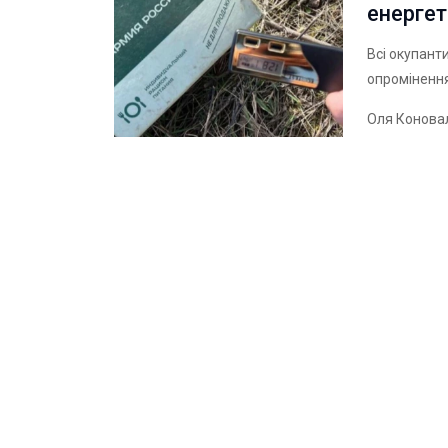
енерге
Всі окупант
опромінення
Оля Конова