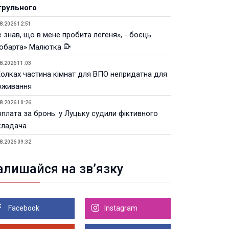
трульного
8.2026 12:51
 знав, що в мене пробита легеня», - боєць
юбарта» Малютка
8.2026 11:03
Колках частина кімнат для ВПО непридатна для
оживання
8.2026 10:26
рплата за бронь: у Луцьку судили фіктивного
кладача
8.2026 09:32
Луцьку незабаром відкриють ветеранський хаб
алишайся на зв’язку
8.2026 21:18
івняння телеоб'єктивів Sigma Sports та Sony G-
ster
Facebook
Instagram
8.2026 21:00
Луцьку на 99,9% готовий новий Державний