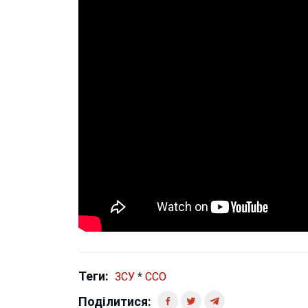
Теги:
ЗСУ
*
ССО
Поділитися: