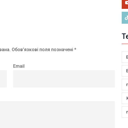
ве
Т
вана.
Обов’язкові поля позначені *
Email