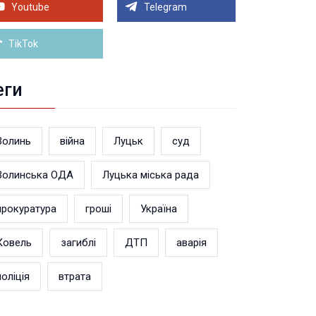
теранський простір. ВІДЕО
Youtube
Telegram
Більше новин
TikTok
еги
Волинь
війна
Луцьк
суд
Волинська ОДА
Луцька міська рада
прокуратура
гроші
Україна
Ковель
загиблі
ДТП
аварія
поліція
втрата