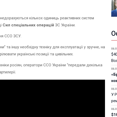
ка недорахуються кількох одиниць реактивних систем
ці
Сил спеціальних операцій
ЗС України.
О
ня ССО ЗСУ.
” та іншу необхідну техніку для експлуатації у зручне, на
06.0
рілювати українські позиції та цивільних.
$40
Вол
хніки росіян, оператори ССО України “передали декілька
06.0
ртилерії.
«Б
но
06.0
У 
ре
06.0
$1