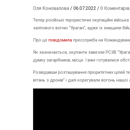
Оля Коновалова
/ 06.07.2022 /
0 Коментарів
Тепер російські терористичні окупаційні війсь
залпового вогню “Ураган”, адже їх знищили бій
Про це
повідомила
пресслужба на Командуван
Як зазначається, окупанти завезли РСЗВ “Урагани
думку загарбників, місце. І вже готувалися обст
Розвідавши розташування пріоритетних цілей те
вітань з дронів” і далі корегували вогонь нашої а