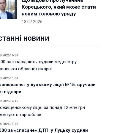
Що відомо про лучанина
Корецького, який може стати
новим головою уряду
13.07.2026
станні новини
8.2026 16:30
00 за інвалідність: судили медсестру
инської обласної лікарні
8.2026 15:30
ронювання» у луцькому ліцеї №15: вручили
ві підозри
8.2026 14:42
Рожищенському ліцеї за понад 12 млн грн
монтують харчоблок
8.2026 13:46
000 за «списане» ДТП: у Луцьку судили