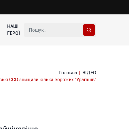
А
НАШІ
ГЕРОЇ
Головна
ВІДЕО
ські ССО знищили кілька ворожих "Ураганів"