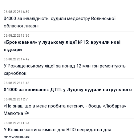
06.08.2026 16:30
$4000 за інвалідність: судили медсестру Волинської
обласної лікарні
06.08.2026 15:30
«Бронювання» у луцькому ліцеї №15: вручили нові
підозри
06.08.2026 14:42
У Рожищенському ліцеї за понад 12 млн грн ремонтують
харчоблок
06.08.2026 13:46
$1000 за «списане» ДТП: у Луцьку судили патрульного
06.08.2026 12:51
«Не знав, що в мене пробита легеня», - боєць «Любарта»
Малютка
06.08.2026 11:03
У Колках частина кімнат для ВПО непридатна для
проживання