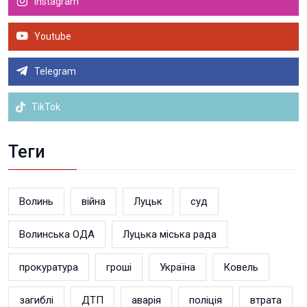
Instagram
Youtube
Telegram
TikTok
Теги
Волинь
війна
Луцьк
суд
Волинська ОДА
Луцька міська рада
прокуратура
гроші
Україна
Ковель
загиблі
ДТП
аварія
поліція
втрата