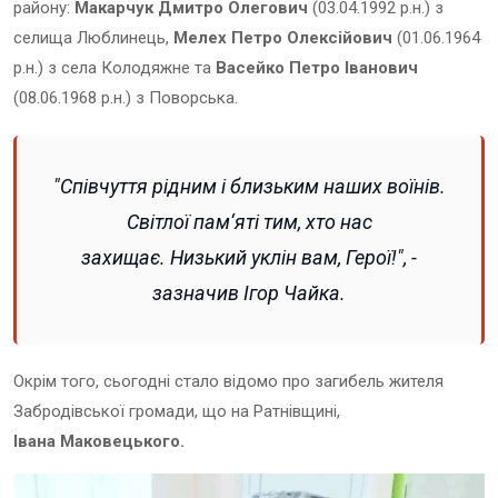
району:
Макарчук Дмитро Олегович
(03.04.1992 р.н.) з
селища Люблинець,
Мелех Петро Олексійович
(01.06.1964
р.н.) з села Колодяжне та
Васейко Петро Іванович
(08.06.1968 р.н.) з Поворська.
"Співчуття рідним і близьким наших воїнів.
Світлої пам‘яті тим, хто нас
захищає. Низький уклін вам, Герої!", -
зазначив Ігор Чайка.
Окрім того, сьогодні стало відомо про загибель жителя
Забродівської громади, що на Ратнівщині,
Івана Маковецького.