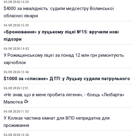
06.08.2026 16:30
$4000 за інвалідність: судили медсестру Волинської
обласної лікарні
06.08.2026 15:30
«Бронювання» у луцькому ліцеї №15: вручили нові
підозри
06.08.2026 14:42
У Рожищенському ліцеї за понад 12 млн грн ремонтують
харчоблок
06.08.2026 13:46
$1000 за «списане» ДТП: у Луцьку судили патрульного
06.08.2026 12:51
«Не знав, що в мене пробита легеня», - боєць «Любарта»
Малютка
06.08.2026 11:03
У Колках частина кімнат для ВПО непридатна для
проживання
06.08.2026 10:26