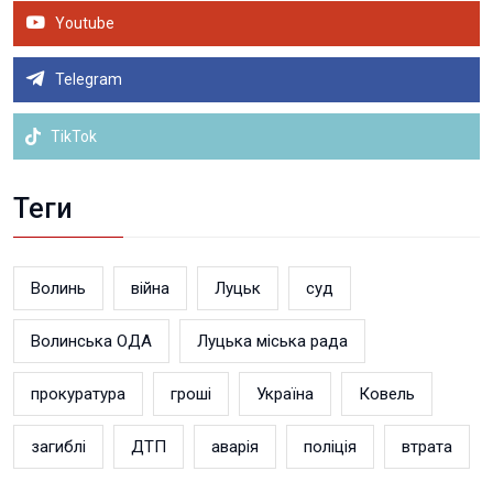
Youtube
Telegram
TikTok
Теги
Волинь
війна
Луцьк
суд
Волинська ОДА
Луцька міська рада
прокуратура
гроші
Україна
Ковель
загиблі
ДТП
аварія
поліція
втрата