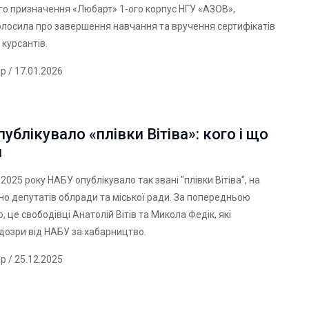
о призначення «Любарт» 1-ого корпус НГУ «АЗОВ»,
олосила про завершення навчання та вручення сертифікатів
 курсантів.
ер
/ 17.01.2026
ублікувало «плівки Вітіва»: кого і що
и
2025 року НАБУ опублікувало так звані "плівки Вітіва", на
но депутатів облради та міської ради. За попередньою
 це свободівці Анатолій Вітів та Микола Федік, які
дозри від НАБУ за хабарництво.
ер
/ 25.12.2025