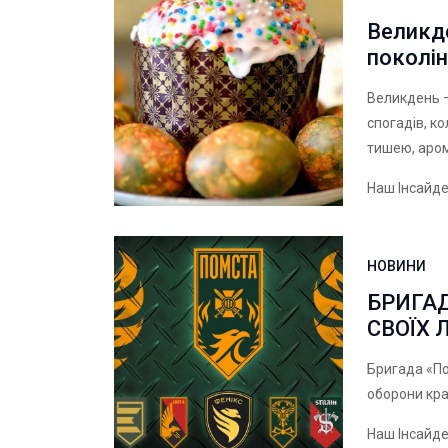
Великде
поколі
Великдень —
спогадів, к
тишею, аром
Наш Інсайд
НОВИНИ
БРИГА
СВОЇХ Л
Бригада «П
оборони кра
Наш Інсайд