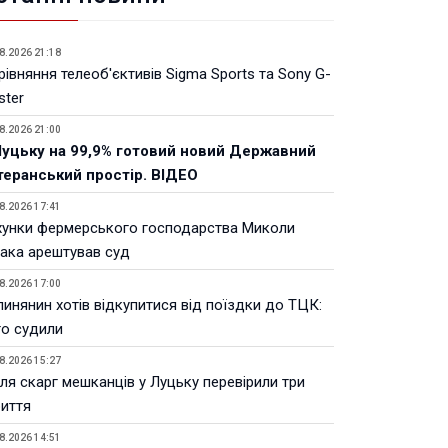
8.2026 21:18
івняння телеоб'єктивів Sigma Sports та Sony G-
ster
8.2026 21:00
Луцьку на 99,9% готовий новий Державний
теранський простір. ВІДЕО
8.2026 17:41
хунки фермерського господарства Миколи
ака арештував суд
8.2026 17:00
инянин хотів відкупитися від поїздки до ТЦК:
го судили
8.2026 15:27
ля скарг мешканців у Луцьку перевірили три
риття
8.2026 14:51