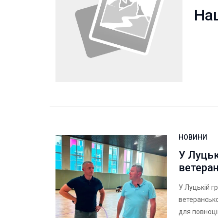
На
НОВИНИ
У Луцьк
ветеран
У Луцькій г
ветерансько
для повноц