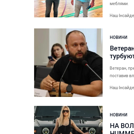
меблями.
Наш Інсайд
НОВИНИ
Ветеран
турбуют
Ветеран, пр
поставив вл
Наш Інсайд
НОВИНИ
НА ВО
HUMMER