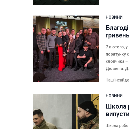
НОВИНИ
Благоді
гривен
7 лютого, у
порятунку 
хлопчика –
Дюшена. Для
Наш Інсайд
НОВИНИ
Школа р
випусти
Школа робо