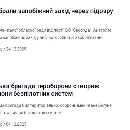
обрали запобіжний захід через підозру
і
линської обласної ради від партії ВО "Свобода" Анатолію
ли запобіжний захід у вигляді особистого зобов'язання.
ер
/ 24.12.2025
ька бригада тероборони створює
они безпілотних систем
а бригада Сил територіальної оборони імені Івана Богуна
батальйони безпілотних систем.
ер
/ 04.12.2025