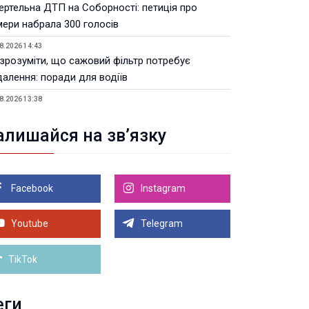
ертельна ДТП на Соборності: петиція про
мери набрала 300 голосів
8.2026 14:43
 зрозуміти, що сажовий фільтр потребує
далення: поради для водіїв
8.2026 13:38
Волинській ОВА призначили уповноваженого з
тань безбар’єрності
алишайся на зв’язку
8.2026 12:22
тивні операції з пальним: на Волині
дшкодували 4,5 млн податків
Facebook
Instagram
8.2026 11:41
линянин у суді довів незаконність поновлення
Youtube
Telegram
військовому обліку
Більше новин
TikTok
еги