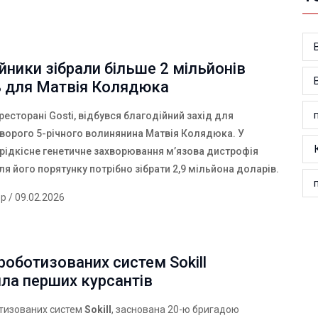
йники зібрали більше 2 мільйонів
ь для Матвія Колядюка
 ресторані Gosti, відбувся благодійний захід для
хворого 5-річного волинянина Матвія Колядюка. У
 рідкісне генетичне захворювання мʼязова дистрофія
 його порятунку потрібно зібрати 2,9 мільйона доларів.
ер
/ 09.02.2026
оботизованих систем Sokill
ла перших курсантів
тизованих систем
Sokill
, заснована 20-ю бригадою