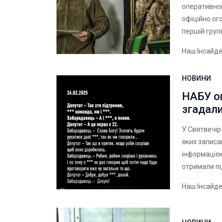
оперативног
офіційно ог
першій групі
Наш Інсайд
НОВИНИ
НАБУ оп
згадал
У Святвечір 
яких записа
інформацією,
отримали пі
Наш Інсайд