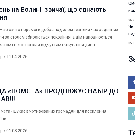
См
нь на Волині: звичаї, що єднають
ка
ння
05.0
Як
 це свято перемоги добра над злом і світлий час родинних
ви
оли за столом збираються покоління, а дім наповнюється
05.0
атом свіжої паски й відчуттям очікування дива.
У 
ер
/ 11.04.2026
пи
З
05.0
Фік
ві
ДА «ПОМСТА» ПРОДОВЖУЄ НАБІР ДО
05.0
Во
АВ!!!
на 
омста» шукає вмотивованих громадян для посилення
їни.
ер
/ 01.03.2026
Т