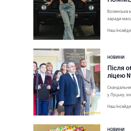
Волинська м
заради масш
Наш Інсайд
НОВИНИ
Після о
ліцею 
Скандальний
у Луцьку, з
Наш Інсайд
НОВИНИ