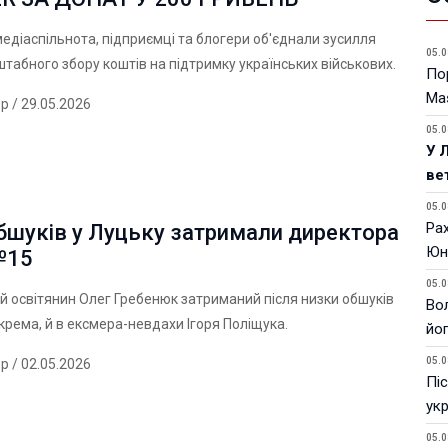
едіаспільнота, підприємці та блогери об'єднали зусилля
05.0
табного збору коштів на підтримку українських військових.
Пор
Ma
ер
/ 29.05.2026
05.0
У 
ве
05.0
Ра
бшуків у Луцьку затримали директора
Юн
№15
05.0
 освітянин Олег Гребенюк затриманий після низки обшуків
Вол
окрема, й в ексмера-невдахи Ігоря Поліщука.
йо
05.0
ер
/ 02.05.2026
Піс
ук
05.0