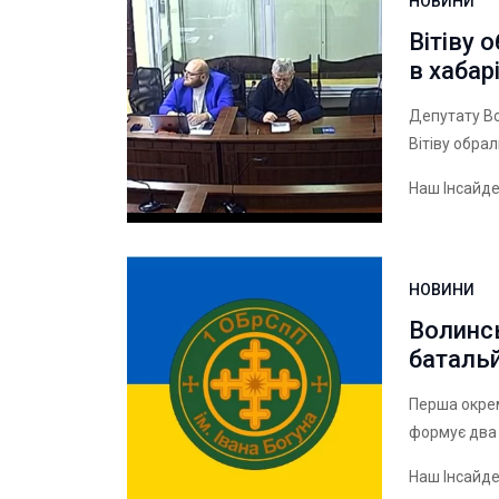
НОВИНИ
Вітіву 
в хабар
Депутату Во
Вітіву обра
Наш Інсайд
НОВИНИ
Волинс
батальй
Перша окрем
формує два 
Наш Інсайд