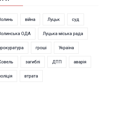
Волинь
війна
Луцьк
суд
Волинська ОДА
Луцька міська рада
прокуратура
гроші
Україна
Ковель
загиблі
ДТП
аварія
поліція
втрата