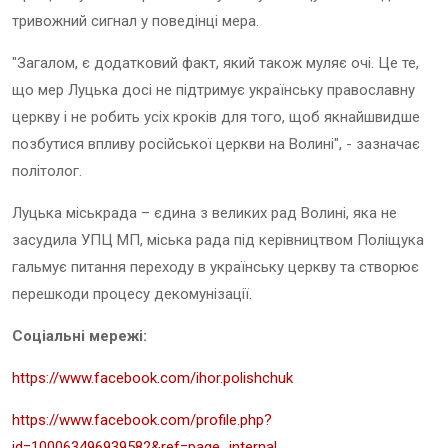
тривожний сигнал у поведінці мера.
"Загалом, є додатковий факт, який також муляє очі. Це те,
що мер Луцька досі не підтримує українську православну
церкву і не робить усіх кроків для того, щоб якнайшвидше
позбутися впливу російської церкви на Волині", - зазначає
політолог.
Луцька міськрада – єдина з великих рад Волині, яка не
засудила УПЦ МП, міська рада під керівництвом Поліщука
гальмує питання переходу в українську церкву та створює
перешкоди процесу декомунізації.
Соціальні мережі:
https://www.facebook.com/ihor.polishchuk
https://www.facebook.com/profile.php?
id=100063496939582&ref=page_internal