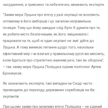
засудження, а тривожно та небезпечно, вважають експерти.
"Заяви мера Луцька про втечу у разі окупації не вселяють
оптимізму в його виборців і це загалом неправильна
позиція. Тому що йому швидше слід було б думати про те,
як робити місто безпечнішим, як його зміцнювати і
працювати на те, щоб ні один окупант не зміг дійти до
Луцька. А тому виникає питання щодо того, наскільки
ефективний мер і чи взагалі у правильному руслі він мислить,
коли йдеться про стратегічно важливі речі, такі як оборона",
– так заяву мера Луцька Поліщука оцінив політолог Артем
Бронжуков .
Як зазначають експерти, такі випадки на Сході часто
призводили до переходу державних службовців на бік
окупантів.
При цьому заяви про можливу втечу Поліщука – не єдиний