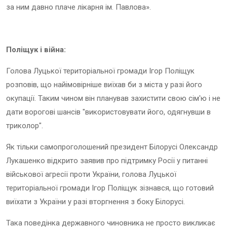
за ним давно плаче лікарня ім. Павлова».
Поліщук і війна:
Голова Луцької територіальної громади Ігор Поліщук
розповів, що найімовірніше виїхав би з міста у разі його
окупації. Таким чином він планував захистити свою сім'ю і не
дати ворогові шансів "використовувати його, одягнувши в
триколор".
Як тільки самопроголошений президент Білорусі Олександр
Лукашенко відкрито заявив про підтримку Росії у питанні
військової агресії проти України, голова Луцької
територіальної громади Ігор Поліщук зізнався, що готовий
виїхати з України у разі вторгнення з боку Білорусі.
Така поведінка державного чиновника не просто викликає