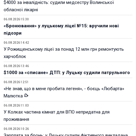
$4000 за інвалідність: судили медсестру Волинської
обласної лікарні
06.08.2026 15:30
«Бронювання» у луцькому ліцеї №15: вручили нові
підозри
06.08.2026 14:42
У Рожищенському ліцеї за понад 12 млн грн ремонтують
харчоблок
06.08.2026 13:46
$1000 за «списане» ДТП: у Луцьку судили патрульного
06.08.2026 12:51
«Не знав, що в мене пробита легеня», - боєць «Любарта»
Малютка
06.08.2026 11:03
У Колках частина кімнат для ВПО непридатна для
проживання
06.08.2026 10:26
Зарплата за бронь: у Луцьку судили фіктивного викладача