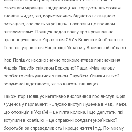
депутата Сергія Григоренка «Жиди у 18 та 19 столітті
споювали українців, і підприємці, які торгують алкоголем –
«новітні жиди», які, користуючись бідністю і складною
ситуацією, споюють українців», назвавши це проявом
антисемітизму. Поліщук подав заяву про кримінальне
правопорушення в Управління СБУ у Волинській області і в
Головне управління Нацполіції України у Волинській області.
Ігор Поліщук неоднозначно прокоментував призначення
Андрія Парубія спікером Верховної Ради: «Мав нагоду
особисто спілкуватися з паном Парубієм. Ознаки легкої
розумової відсталості, як то кажуть «на лице».
Також Ігор Поліщук негативно висловився про виступ Юрія
Луценка у парламенті: «Слухаю виступ Луценка в Раді. Каже,
що опозиція в Україні – це п’ята колона, і що депутати, які
вступили в коаліцію – це справжні солдати української
боротьби за справедливість і краще життя і т.д. По-моєму