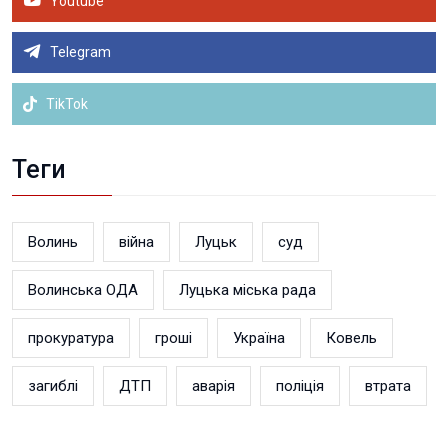
Youtube
Telegram
TikTok
Теги
Волинь
війна
Луцьк
суд
Волинська ОДА
Луцька міська рада
прокуратура
гроші
Україна
Ковель
загиблі
ДТП
аварія
поліція
втрата