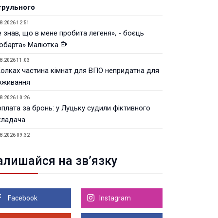
трульного
8.2026 12:51
 знав, що в мене пробита легеня», - боєць
юбарта» Малютка
8.2026 11:03
Колках частина кімнат для ВПО непридатна для
оживання
8.2026 10:26
рплата за бронь: у Луцьку судили фіктивного
кладача
8.2026 09:32
Луцьку незабаром відкриють ветеранський хаб
алишайся на зв’язку
8.2026 21:18
івняння телеоб'єктивів Sigma Sports та Sony G-
ster
Facebook
Instagram
8.2026 21:00
Луцьку на 99,9% готовий новий Державний