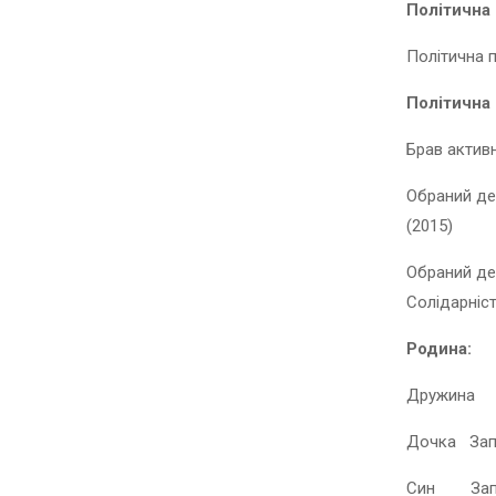
Політична 
Політична 
Політична 
Брав активн
Обраний де
(2015)
Обраний де
Солідарніст
Родина
:
Дружина
Дочка Зап
Син Запот