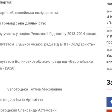
партія:
па
06.0
партія «Європейська солідарність»
«Не
«Л
і громадська діяльність:
06.0
у участь у подіях Революції Гідності у 2013-2014 роках.
У 
пр
путатом Луцької міської ради від БПП «Солідарність»
06.0
За
путатом Волинської обласної ради від «Європейська
ви
ь» (2020)
06.0
У 
З
05.0
Пор
 Запотоцька Тетяна Миколаївна
Ma
отоцька Ірина Артемівна
05.0
У 
оцький Олександр Артемович