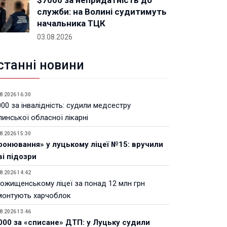
$7000 за непридатність до
служби: на Волині судитимуть
начальника ТЦК
03.08.2026
станні новини
8.2026 16:30
00 за інвалідність: судили медсестру
инської обласної лікарні
8.2026 15:30
ронювання» у луцькому ліцеї №15: вручили
ві підозри
8.2026 14:42
Рожищенському ліцеї за понад 12 млн грн
монтують харчоблок
8.2026 13:46
000 за «списане» ДТП: у Луцьку судили