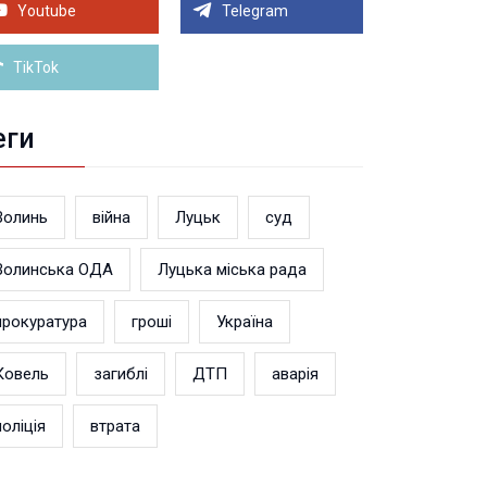
теранський простір. ВІДЕО
Youtube
Telegram
Більше новин
TikTok
еги
Волинь
війна
Луцьк
суд
Волинська ОДА
Луцька міська рада
прокуратура
гроші
Україна
Ковель
загиблі
ДТП
аварія
поліція
втрата