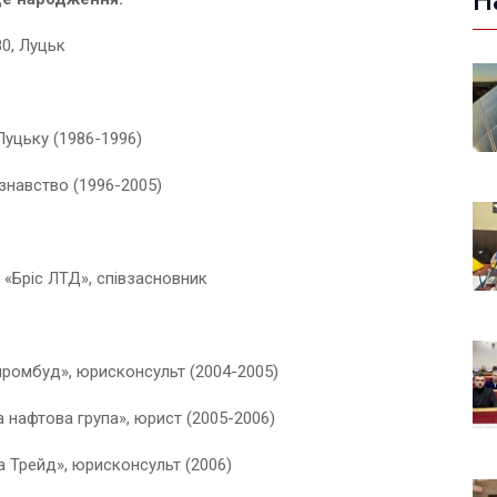
Н
80, Луцьк
уцьку (1986-1996)
знавство (1996-2005)
 «Бріс ЛТД», співзасновник
промбуд», юрисконсульт (2004-2005)
 нафтова група», юрист (2005-2006)
а Трейд», юрисконсульт (2006)