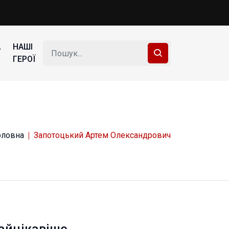
А
НАШІ
ГЕРОЇ
оловна
Запотоцький Артем Олександрович