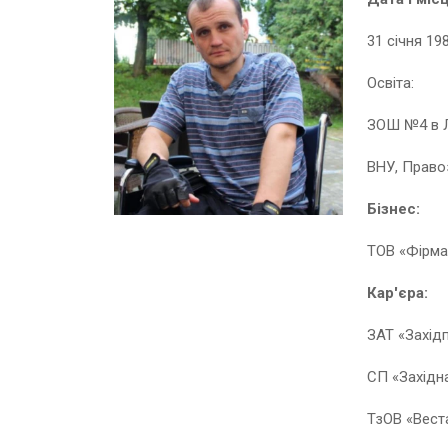
31 січня 19
Освіта:
ЗОШ №4 в Л
ВНУ, Право
Бізнес
:
ТОВ «Фірма
Кар'єра
:
ЗАТ «Захід
СП «Західна
ТзОВ «Вест