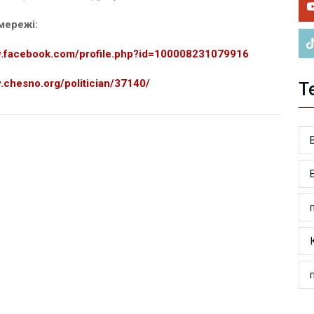
ве
мережі:
w.facebook.com/profile.php?id=100008231079916
w.chesno.org/politician/37140/
Т