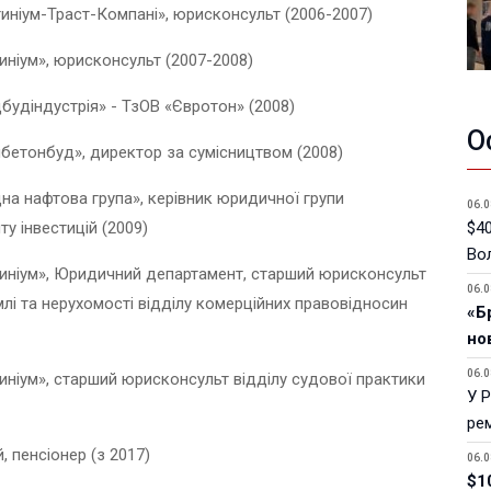
иніум-Траст-Компані», юрисконсульт (2006-2007)
иніум», юрисконсульт (2007-2008)
будіндустрія» - ТзОВ «Євротон» (2008)
О
бетонбуд», директор за сумісництвом (2008)
на нафтова група», керівник юридичної групи
06.0
у інвестицій (2009)
$40
Вол
иніум», Юридичний департамент, старший юрисконсульт
06.0
лі та нерухомості відділу комерційних правовідносин
«Б
но
06.0
иніум», старший юрисконсульт відділу судової практики
У 
ре
, пенсіонер (з 2017)
06.0
$1