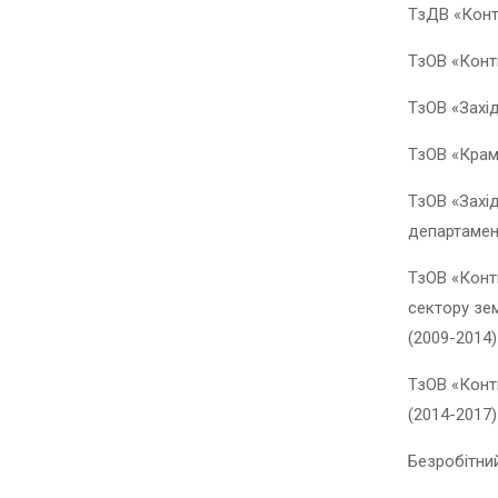
ТзДВ «Конт
ТзОВ «Конт
ТзОВ «Захід
ТзОВ «Крам
ТзОВ «Захід
департамент
ТзОВ «Конт
сектору зем
(2009-2014)
ТзОВ «Конт
(2014-2017)
Безробітний