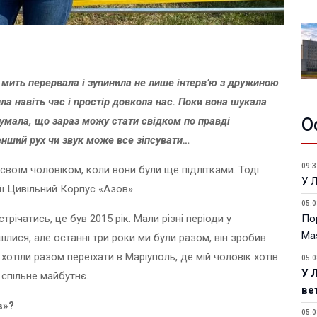
 мить перервала і зупинила не лише інтерв’ю з дружиною
а навіть час і простір довкола нас. Поки вона шукала
думала, що зараз можу стати свідком по правді
О
нший рух чи звук може все зіпсувати…
09:3
своїм чоловіком, коли вони були ще підлітками. Тоді
У 
ї Цивільний Корпус «Азов».
05.0
річатись, це був 2015 рік. Мали різні періоди у
Пор
Ma
шлися, але останні три роки ми були разом, він зробив
хотіли разом переїхати в Маріуполь, де мій чоловік хотів
05.0
У 
 спільне майбутнє.
ве
в»?
05.0