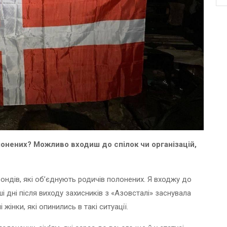
лонених? Можливо входиш до спілок чи організацій,
фондів, які об’єднують родичів полонених. Я входжу до
рші дні після виходу захисників з «Азовсталі» заснувала
і жінки, які опинились в такі ситуації.