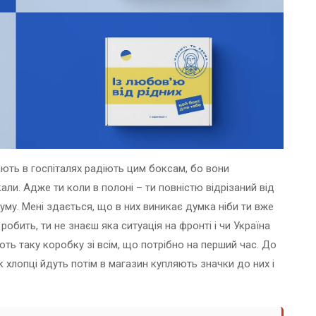
ають в госпіталях радіють цим боксам, бо вони
али. Адже ти коли в полоні – ти повністю відрізаний від
іуму. Мені здається, що в них виникає думка ніби ти вже
 робить, ти не знаєш яка ситуація на фронті і чи Україна
ають таку коробку зі всім, що потрібно на перший час. До
як хлопці йдуть потім в магазин купляють значки до них і