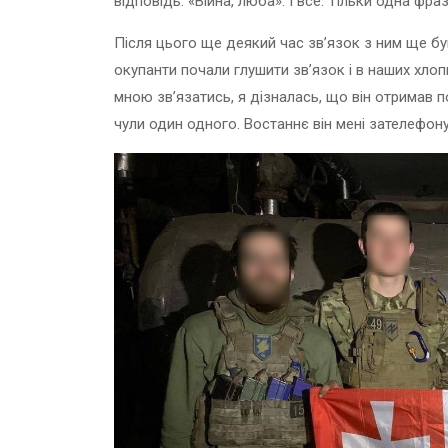
відповідь: «Війна, люба». І все. Тільки одна фраз
Після цього ще деякий час зв’язок з ним ще бу
окупанти почали глушити зв’язок і в наших хлопц
мною зв’язатись, я дізналась, що він отримав п
чули один одного. Востаннє він мені зателефону