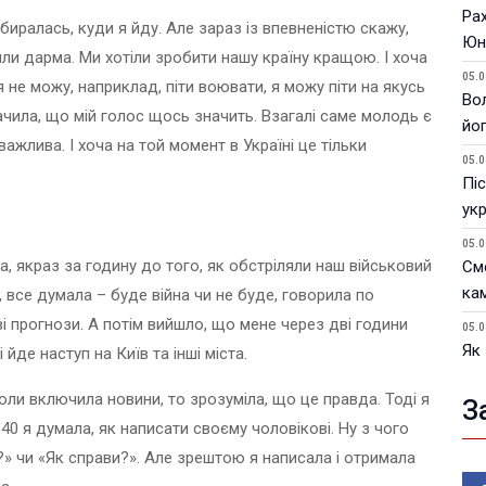
Ра
иралась, куди я йду. Але зараз із впевненістю скажу,
Юн
ли дарма. Ми хотіли зробити нашу країну кращою. І хоча
05.0
 я не можу, наприклад, піти воювати, я можу піти на якусь
Вол
ачила, що мій голос щось значить. Взагалі саме молодь є
йо
ажлива. І хоча на той момент в Україні це тільки
05.0
Піс
ук
05.0
, якраз за годину до того, як обстріляли наш військовий
См
ка
, все думала – буде війна чи не буде, говорила по
і прогнози. А потім вийшло, що мене через дві години
05.0
Як
йде наступ на Київ та інші міста.
ви
оли включила новини, то зрозуміла, що це правда. Тоді я
З
05.0
40 я думала, як написати своєму чоловікові. Ну з чого
У 
?» чи «Як справи?». Але зрештою я написала і отримала
пи