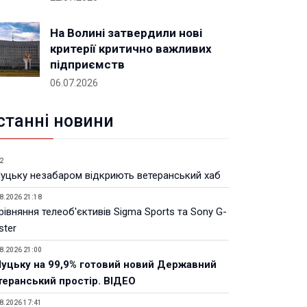
На Волині затвердили нові
критерії критично важливих
підприємств
06.07.2026
станні новини
2
Луцьку незабаром відкриють ветеранський хаб
8.2026 21:18
івняння телеоб'єктивів Sigma Sports та Sony G-
ster
8.2026 21:00
Луцьку на 99,9% готовий новий Державний
теранський простір. ВІДЕО
8.2026 17:41