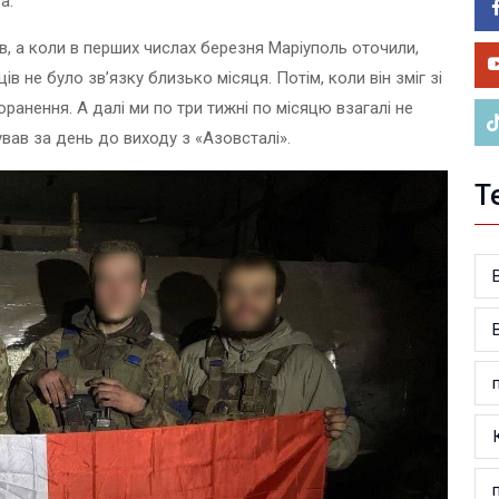
а.
05.0
Фік
в, а коли в перших числах березня Маріуполь оточили,
ві
ів не було зв’язку близько місяця. Потім, коли він зміг зі
оранення. А далі ми по три тижні по місяцю взагалі не
вав за день до виходу з «Азовсталі».
Т