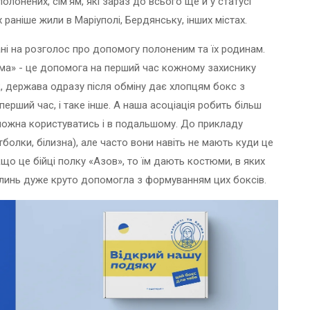
лонених, сім’ям, які зараз до всього ще й у статусі
 раніше жили в Маріуполі, Бердянську, інших містах.
ані на розголос про допомогу полоненим та їх родинам.
ма» - це допомога на перший час кожному захиснику
к, держава одразу після обміну дає хлопцям бокс з
перший час, і таке інше. А наша асоціація робить більш
можна користуватись і в подальшому. До прикладу
олки, білизна), але часто вони навіть не мають куди це
що це бійці полку «Азов», то їм дають костюми, в яких
олинь дуже круто допомогла з формуванням цих боксів.