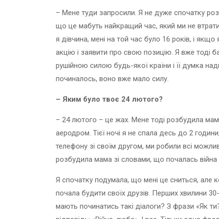
– Мене туди запросили. Я не дуже спочатку розб
що це мабуть найкращий час, який ми не втрати
я дівчина, мені на той час було 16 років, і якщо
акцію і заявити про свою позицію. Я вже тоді б
рушійною силою будь-якої країни і її думка надв
починалось, воно вже мало силу.
– Яким було твоє 24 лютого?
– 24 лютого – це жах. Мене тоді розбудила мама
аеродром. Тієї ночі я не спала десь до 2 години
телефону зі своїм другом, ми робили всі можлив
розбудила мама зі словами, що почалась війна і 
Я спочатку подумала, що мені це сниться, але к
почала будити своїх друзів. Перших хвилини 30-
мають починатись такі діалоги? З фрази «Як ти