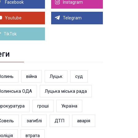
Facebook
Instagram
8.2026 12:22
тивні операції з пальним: на Волині
дшкодували 4,5 млн податків
Youtube
Telegram
Більше новин
TikTok
еги
Волинь
війна
Луцьк
суд
Волинська ОДА
Луцька міська рада
прокуратура
гроші
Україна
Ковель
загиблі
ДТП
аварія
поліція
втрата