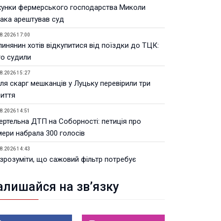
хунки фермерського господарства Миколи
ака арештував суд
8.2026 17:00
инянин хотів відкупитися від поїздки до ТЦК:
го судили
8.2026 15:27
ля скарг мешканців у Луцьку перевірили три
риття
8.2026 14:51
ертельна ДТП на Соборності: петиція про
мери набрала 300 голосів
8.2026 14:43
 зрозуміти, що сажовий фільтр потребує
далення: поради для водіїв
алишайся на зв’язку
8.2026 13:38
Волинській ОВА призначили уповноваженого з
тань безбар’єрності