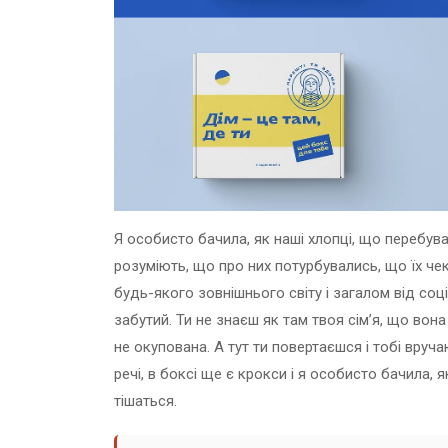
Я особисто бачила, як наші хлопці, що перебув
розуміють, що про них потурбувались, що їх чек
будь-якого зовнішнього світу і загалом від соц
забутий. Ти не знаєш як там твоя сім’я, що вона
не окупована. А тут ти повертаєшся і тобі вруч
речі, в боксі ще є крокси і я особисто бачила, 
тішаться.