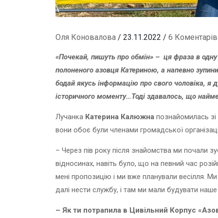
Оля Коновалова
/ 23.11.2022 /
6 Коментарів
«Почекай, пишуть про обмін» – ця фраза в одну
полоненого азовця Катериною, а напевно зупинил
бодай якусь інформацію про свого чоловіка, я 
історичного моменту…Тоді здавалось, що найме
Лучанка
Катерина Калюжна
познайомилась зі 
вони обоє були членами громадської організаці
– Через пів року після знайомства ми почали зуст
відносинах, навіть було, що на певний час розій
мені пропозицію і ми вже планували весілля. Ми 
далі нести службу, і там ми мали будувати наше
– Як ти потрапила в Цивільний Корпус «Азо