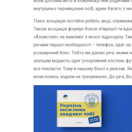
Вони допомагають в комунікації між родичами по
внутрішньо переміщених осіб, адже багато з них
Плюс асоціація постійно робить акції, спрямов
Також асоціація формує бокси «Нарешті ти вдо
«Азовсталі», не важливо з якого підрозділу. Та
речами першої необхідності – телефон, одяг на 
розширений бокс. Тобто ми даємо речі, якими 
хлопцям видають одяг (спортивний костюм, футб
все покласти. Тому в нашому боксі є рюкзак. Як
вони колись ходили на тренуваннях. До речі, В