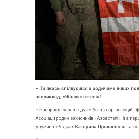
– Ти якось спілкуєшся з родичами інших по
наприклад, «Жінки зі сталі»?
– Насправді зараз є дуже багато організацій і 
Асоціації родин захисників «Азовсталі». Її в пе
дружина «Редіса»
Катерина Прокопенко
та інш