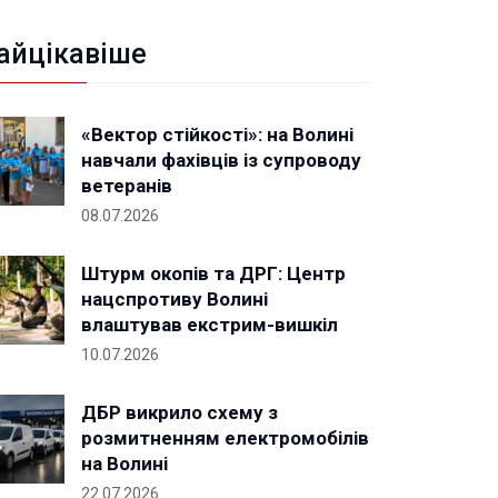
айцікавіше
«Вектор стійкості»: на Волині
навчали фахівців із супроводу
ветеранів
08.07.2026
Штурм окопів та ДРГ: Центр
нацспротиву Волині
влаштував екстрим-вишкіл
10.07.2026
ДБР викрило схему з
розмитненням електромобілів
на Волині
22.07.2026