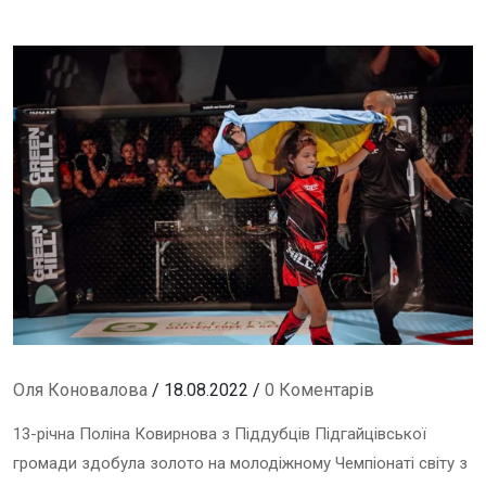
Оля Коновалова
/ 18.08.2022 /
0 Коментарів
13-річна
Поліна
Ковирнова з Піддубців Підгайцівської
громади здобула золото на молодіжному Чемпіонаті світу з