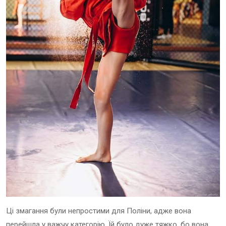
Ці змагання були непростими для Поліни, адже вона
перейшла у важчу категорію. Їй було дуже тяжко, бо вона