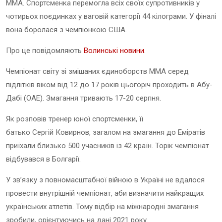
ММА.
Спортсменка перемогла всіх своїх супротивників у
чотирьох поєдинках у ваговій категорії 44 кілограми. У фіналі
вона боролася з чемпіонкою США.
Про це повідомляють
Волинські новини
.
Чемпіонат світу зі змішаних єдиноборств ММА серед
підлітків віком від 12 до 17 років цьогоріч проходить в Абу-
Дабі (ОАЕ).
Змагання тривають 17-20 серпня.
Як розповів тренер юної спортсменки, її
батько
Сергій
Ковирнов, загалом на змагання до Еміратів
приїхали близько 500 учасників із 42 країн.
Торік чемпіонат
відбувався в Болгарії.
У зв’язку з повномасштабної війною в Україні не вдалося
провести внутрішній чемпіонат, аби визначити найкращих
українських атлетів. Тому відбір на міжнародні змагання
зробили, орієнтуючись на дані 2021 року.