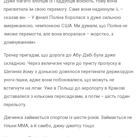
Дуже багато хлопців із Піддубців воюють, тому вона
присвятила їм свою перемогу. Саме вони надихнули її, –
сказав він. – У фіналі Поліна боролася з дуже сильною
американкою, чемпіонкою США. Ми думали, що Поліна не
зможе перемогти, але вона впоралася – жорстко, з
домінуванням».
Тренер пригадав, що дорога до Абу-Дабі була дуже
складною. Через величезні черги до пункту пропуску в
Шегинях йому з донькою довелося перетинати держкордон
уночі пішки, адже вони побоювалися, що можуть не
встигнути на літак. Уже в Польщі до аеропорту в Кракові
діставалися з кількома пересадками, а потім – шість годин
перельоту.
Дівчинка займається спортом із шести років. Займається не
тільки ММА, а й самбо, джиу-джитсу тощо.