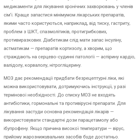
медикаменти для лікування хронічних захворювань у членів
сім’ї. Краще запастися мінімумом лікарських препаратів,
якими часто користуються, наприклад, від тиску, гастриту,
проблем з ШКТ, спазмолітиків, протигрибкових,
противиразкових. Діабетикам слід мати запас інсуліну,
астматикам — препаратів кортизолу, а хворим, що
страждають на серцево-судинні патології — аспірину кардіо,
валідолу, корвалолу, нітрогліцерину.
МОЗ дає рекомендації придбати безрецептурні ліки, які
можна використовувати, дотримуючись інструкції, у разі
термінової необхідності. До списку МОЗ не входять
антибіотики, гормональні та противірусні препарати. Для
лікування застуди основна рекомендація лікарів —
використовувати стандартні дози парацетамолу або
ібупрофену. Якщо причина високої температури — вірус,
прийому жарознижувальних засобів буде достатньо.