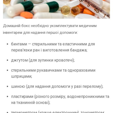
Домашній бокс необхідно укомплектувати медичним
інвентарем для надання першої допомоги:
бинтами — стерильними та еластичними для
перев'язки ран і виготовлення бандажа;
джгутом (для зупинки кровотечі);
стерильними рукавичками та одноразовими
шприцами;
шиною (для надання допомоги у разі перелому);
пластирами (різного розміру, водонепроникними та
на тканинній основі);
термометром (краще електронним), тонометром;