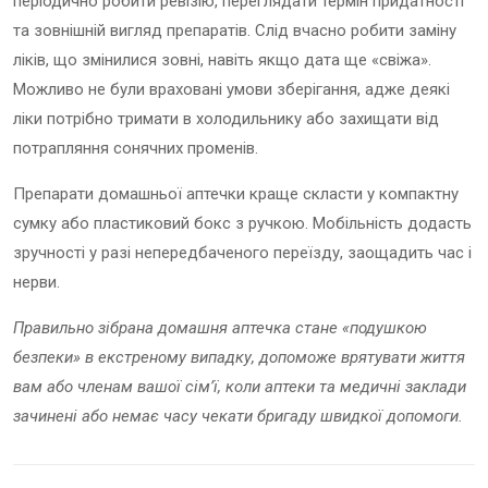
періодично робити ревізію, переглядати термін придатності
та зовнішній вигляд препаратів. Слід вчасно робити заміну
ліків, що змінилися зовні, навіть якщо дата ще «свіжа».
Можливо не були враховані умови зберігання, адже деякі
ліки потрібно тримати в холодильнику або захищати від
потрапляння сонячних променів.
Препарати домашньої аптечки краще скласти у компактну
сумку або пластиковий бокс з ручкою. Мобільність додасть
зручності у разі непередбаченого переїзду, заощадить час і
нерви.
Правильно зібрана домашня аптечка стане «подушкою
безпеки» в екстреному випадку, допоможе врятувати життя
вам або членам вашої сім’ї, коли аптеки та медичні заклади
зачинені або немає часу чекати бригаду швидкої допомоги.