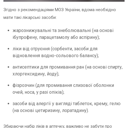
Згідно з рекомендаціями МОЗ України, вдома необхідно
мати такі лікарські засоби:
жарознижувальні та знеболювальні (на основі
ібупрофену, парацетамолу або аспірину);
ліки від отруєння (сорбенти, засоби для
відновлення водно-сольового балансу);
антисептики для промивання ран (на основі спирту,
хлоргексидину, йоду);
фізрозчин (для промивання слизової оболонки
очей, носа, у разі опіків);
засоби від алергії у вигляді таблеток, крему, гелю
(на основі цетиризину, лоратадину).
Збираючи набір ліків в аптечку, важливо не забути про