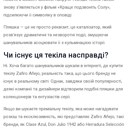
знову з'являється у фільмі «Краще подзвоніть Солу»,
підсилюючи її символіку в оповіді.
Пляшка — це не просто реквізит; це каталізатор, який
розв'язує драматичні та незворотні події, змушуючи
шанувальників асоціювати її з кульмінацією історії.
Чи існує ця текіла насправді?
Ні. Хоча багато шанувальників шукали в інтернеті, де купити
текілу Zafiro Añejo, реальність така, що цього бренду не
існує в реальному світі. Однак, завдяки своїй популярності,
деякі компанії та дизайнери відтворили подібні пляшки для
колекціонерів та ентузіастів серії.
Якщо ви шукаєте преміальну текілу, яка може нагадувати
розкіш та ексклюзивність, які представляє Zafiro Añejo, такі
бренди, як Clase Azul, Don Julio 1942 або Herradura Selección