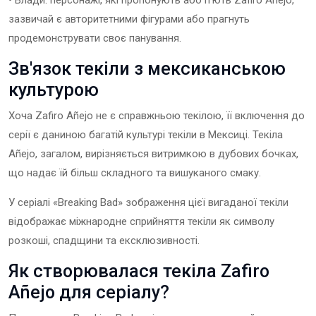
зазвичай є авторитетними фігурами або прагнуть
продемонструвати своє панування.
Зв'язок текіли з мексиканською
культурою
Хоча Zafiro Añejo не є справжньою текілою, її включення до
серії є даниною багатій культурі текіли в Мексиці. Текіла
Añejo, загалом, вирізняється витримкою в дубових бочках,
що надає їй більш складного та вишуканого смаку.
У серіалі «Breaking Bad» зображення цієї вигаданої текіли
відображає міжнародне сприйняття текіли як символу
розкоші, спадщини та ексклюзивності.
Як створювалася текіла Zafiro
Añejo для серіалу?