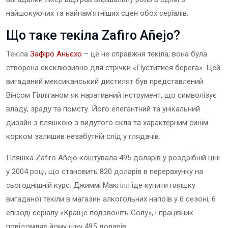
найшокуючих та найпам'ятніших сцен обох серіалів.
Що таке текіла Zafiro Añejo?
Текіла
Зафіро Аньєхо
– це не справжня текіла; вона була
створена ексклюзивно для стрічки «Пуститися берега». Цей
вигаданий мексиканський дистилят був представлений
Вінсом Гілліганом як наративний інструмент, що символізує
владу, зраду та помсту. Його елегантний та унікальний
дизайн з пляшкою з видутого скла та характерним синім
корком залишив незабутній слід у глядачів.
Пляшка Zafiro Añejo коштувала 495 доларів у роздрібній ціні
у 2004 році, що становить 820 доларів в перерахунку на
сьогоднішній курс. Джиммі Макгілл іде купити пляшку
вигаданої текіли в магазин алкогольних напоїв у 6 сезоні, 6
епізоді серіалу «Краще подзвоніть Солу», і працівник
повідомляє йому ціну 495 доларів.