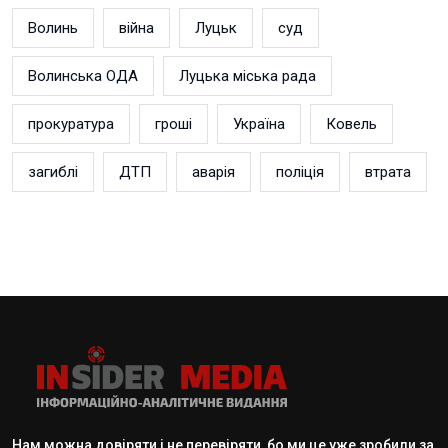
Волинь
війна
Луцьк
суд
Волинська ОДА
Луцька міська рада
прокуратура
гроші
Україна
Ковель
загиблі
ДТП
аварія
поліція
втрата
Нам можна довіряти і не перевіряти, бо ми це уже зробили за