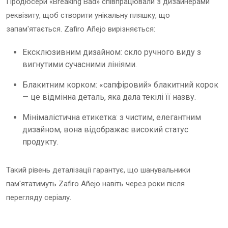
Продюсери «Breaking Bad» співпрацювали з дизайнерами
реквізиту, щоб створити унікальну пляшку, що
запам'ятається. Zafiro Añejo вирізняється:
Ексклюзивним дизайном: скло ручного виду з
вигнутими сучасними лініями.
Блакитним корком: «сапфіровий» блакитний корок
— це відмінна деталь, яка дала текілі її назву.
Мінімалістична етикетка: з чистим, елегантним
дизайном, вона відображає високий статус
продукту.
Такий рівень деталізації гарантує, що шанувальники
пам'ятатимуть Zafiro Añejo навіть через роки після
перегляду серіалу.