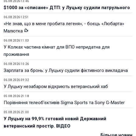
06.08.2026 13:46
$1000 за «списане» ДТП: у Луцьку судили патрульного
06.08.2026 12:51
«Не знав, що в мене пробита легеня», - боєць «Любарта»
Малютка
06.08.2026 11:03
У Колках частина кімнат для ВПО непридатна для
проживання
06.08.2026 10:26
Зарплата за бронь: у Луцьку судили фіктивного викладача
06.08.2026 09:32
У Луцьку незабаром відкриють ветеранський хаб
05.08.2026 21:18
Порівняння телеоб'єктивів Sigma Sports та Sony G-Master
05.08.2026 21:00
У Луцьку на 99,9% готовий новий Державний
ветеранський простір. ВІДЕО
Більше новин