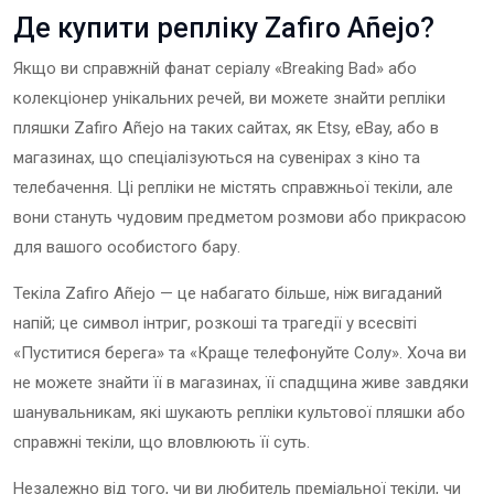
Де купити репліку Zafiro Añejo?
Якщо ви справжній фанат серіалу «Breaking Bad» або
колекціонер унікальних речей, ви можете знайти репліки
пляшки Zafiro Añejo на таких сайтах, як Etsy, eBay, або в
магазинах, що спеціалізуються на сувенірах з кіно та
телебачення. Ці репліки не містять справжньої текіли, але
вони стануть чудовим предметом розмови або прикрасою
для вашого особистого бару.
Текіла Zafiro Añejo — це набагато більше, ніж вигаданий
напій; це символ інтриг, розкоші та трагедії у всесвіті
«Пуститися берега» та «Краще телефонуйте Солу». Хоча ви
не можете знайти її в магазинах, її спадщина живе завдяки
шанувальникам, які шукають репліки культової пляшки або
справжні текіли, що вловлюють її суть.
Незалежно від того, чи ви любитель преміальної текіли, чи