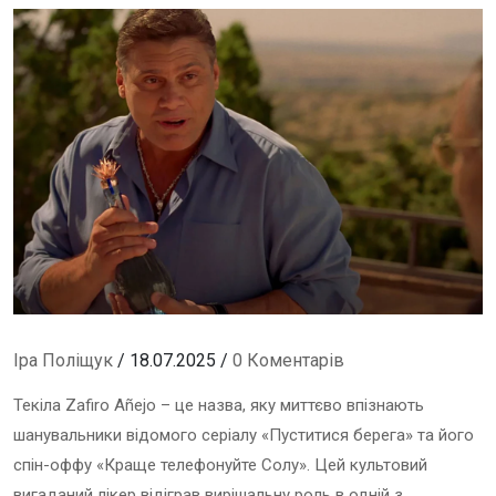
Іра Поліщук
/ 18.07.2025 /
0 Коментарів
Текіла Zafiro Añejo – це назва, яку миттєво впізнають
шанувальники відомого серіалу «Пуститися берега» та його
спін-оффу «Краще телефонуйте Солу». Цей культовий
вигаданий лікер відіграв вирішальну роль в одній з