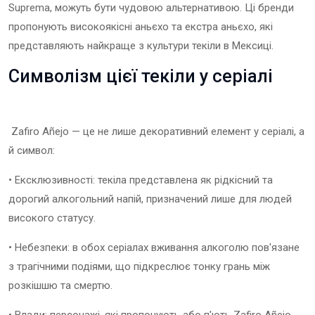
Suprema, можуть бути чудовою альтернативою. Ці бренди
пропонують високоякісні аньєхо та екстра аньєхо, які
представляють найкраще з культури текіли в Мексиці.
Символізм цієї текіли у серіалі
Zafiro Añejo — це не лише декоративний елемент у серіалі, а
й символ:
• Ексклюзивності: текіла представлена ​​як рідкісний та
дорогий алкогольний напій, призначений лише для людей
високого статусу.
• Небезпеки: в обох серіалах вживання алкоголю пов'язане
з трагічними подіями, що підкреслює тонку грань між
розкішшю та смертю.
• Влади: персонажі, які пропонують або п'ють Zafiro Añejo,