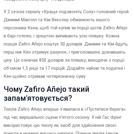
У 2 сезоні серіалу «Краще подзвоніть Солу» головний герой
Джиммі Макгілл та Кім Векслер обманюють іншого
персонажа Кена, щоб той купив їм порції шотів Zafiro Añejo
в барі готелю, і зрештою випивають усю пляшку. Кожна
порція Zafiro Añejo коштує 50 доларів. Джиммі та Кім йдуть,
перш ніж Кен отримує рахунок, і приголомшені, дізнавшись
ціну. Це означає 850 доларів за пляшку, виходячи з порції
об'ємом 1,5 унції та 17 порцій. Додайте чайові та податки і
Кен щойно отримав чотиризначну суму.
Чому Zafiro Añejo такий
запам'ятовується?
Текіла Zafiro Añejo вперше з'явилася в «Пуститися берега»
під час вирішальної сцени п'ятого сезону. У ній Гас Фрінг
використовує цю текілу як засіб для здійснення своєї
помсти в момент високої напруги. Пізніше текіла також