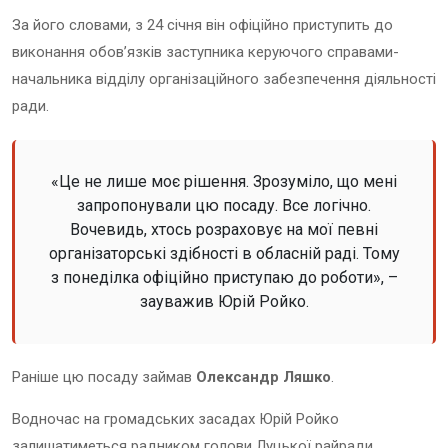
За його словами, з 24 січня він офіційно приступить до
виконання обов’язків заступника керуючого справами-
начальника відділу організаційного забезпечення діяльності
ради.
«Це не лише моє рішення. Зрозуміло, що мені
запропонували цю посаду. Все логічно.
Вочевидь, хтось розраховує на мої певні
організаторські здібності в обласній раді. Тому
з понеділка офіційно приступаю до роботи», –
зауважив Юрій Ройко.
Раніше цю посаду займав
Олександр Ляшко
.
Водночас на громадських засадах Юрій Ройко
залишатиметься радником голови Луцької райради