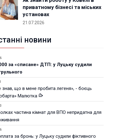
Як знайти роботу у Ковелі в
приватному бізнесі та міських
установах
21.07.2026
станні новини
6
000 за «списане» ДТП: у Луцьку судили
трульного
1
 знав, що в мене пробита легеня», - боєць
юбарта» Малютка
3
Колках частина кімнат для ВПО непридатна для
оживання
6
рплата за бронь: у Луцьку судили фіктивного