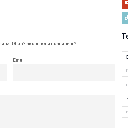
ук
Т
вана.
Обов’язкові поля позначені *
Email