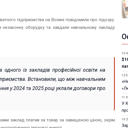
ватного підприємства на Волині повідомили про підозру.
ли незаконну оборудку та завдали навчальному закладу
О
13:4
$1
па
 одного із закладів професійної освіти на
12:5
дприємства. Встановили, що між навчальним
«Не
ня у 2024 та 2025 році уклали договори про
«Л
11:0
У 
пр
якими заклад платив за товар за завищеною ціною, окрім
10:2
За
анспортування теплової енергії.