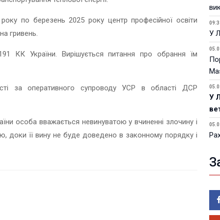
ви
4 року по березень 2025 року центр професійної освіти
09:3
на гривень.
У 
05.0
 191 КК України. Вирішується питання про обрання їм
Пор
Ma
сті за оперативного супроводу УСР в області ДСР
05.0
У 
ве
країни особа вважається невинуватою у вчиненні злочину і
05.0
, доки її вину не буде доведено в законному порядку і
Ра
Юн
З
05.0
Вол
йо
05.0
Піс