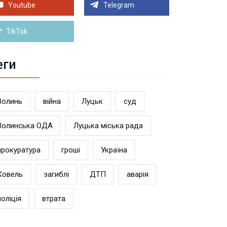
риття
Youtube
Telegram
Більше новин
TikTok
еги
Волинь
війна
Луцьк
суд
Волинська ОДА
Луцька міська рада
прокуратура
гроші
Україна
Ковель
загиблі
ДТП
аварія
поліція
втрата