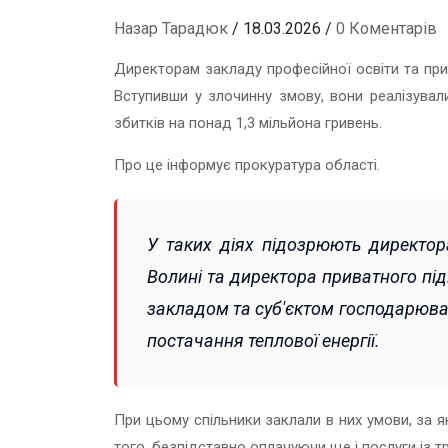
Назар Тарадюк
/ 18.03.2026 /
0 Коментарів
Директорам закладу професійної освіти та при
Вступивши у злочинну змову, вони реалізува
збитків на понад 1,3 мільйона гривень.
Про це інформує прокуратура області.
У таких діях підозрюють директора
Волині та директора приватного пі
закладом та суб'єктом господарюван
постачання теплової енергії.
При цьому спільники заклали в них умови, за 
того, безпідставно оплачуючи ще і послуги із тр