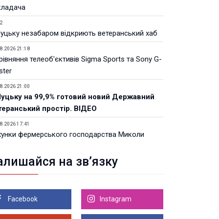
кладача
2
Луцьку незабаром відкриють ветеранський хаб
8.2026 21:18
івняння телеоб'єктивів Sigma Sports та Sony G-
ster
8.2026 21:00
Луцьку на 99,9% готовий новий Державний
теранський простір. ВІДЕО
8.2026 17:41
хунки фермерського господарства Миколи
ака арештував суд
алишайся на зв’язку
8.2026 17:00
инянин хотів відкупитися від поїздки до ТЦК:
го судили
Facebook
Instagram
8.2026 15:27
ля скарг мешканців у Луцьку перевірили три