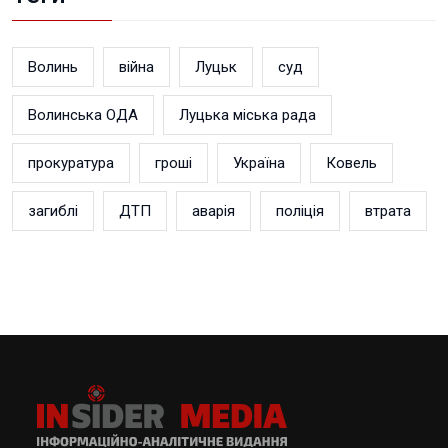
Волинь
війна
Луцьк
суд
Волинська ОДА
Луцька міська рада
прокуратура
гроші
Україна
Ковель
загиблі
ДТП
аварія
поліція
втрата