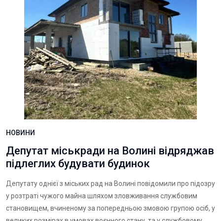
НОВИНИ
Депутат міськради на Волині відряджав
підлеглих будувати будинок
Депутату однієї з міських рад на Волині повідомили про підозру
у розтраті чужого майна шляхом зловживання службовим
становищем, вчиненому за попередньою змовою групою осіб, у
великих розмірах в умовах воєнного стану, та у службовому