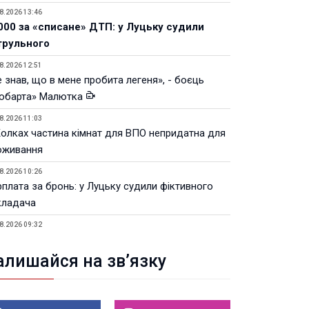
8.2026 13:46
000 за «списане» ДТП: у Луцьку судили
трульного
8.2026 12:51
 знав, що в мене пробита легеня», - боєць
юбарта» Малютка
8.2026 11:03
Колках частина кімнат для ВПО непридатна для
оживання
8.2026 10:26
рплата за бронь: у Луцьку судили фіктивного
кладача
8.2026 09:32
Луцьку незабаром відкриють ветеранський хаб
алишайся на зв’язку
8.2026 21:18
івняння телеоб'єктивів Sigma Sports та Sony G-
ster