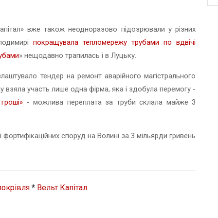
апітал» вже також неодноразово підозрювали у різних
олодимирі
покращувала
тепломережу
трубами по вдвічі
убами
» нещодавно трапилась і в Луцьку.
лаштувало тендер на ремонт аварійного магістрального
у взяла участь лише одна фірма, яка і здобула перемогу -
 гроші»
- можлива переплата за труби склала майже 3
і фортифікаційних споруд на Волині за 3 мільярди гривень
покрівля
*
Вельт Капітал