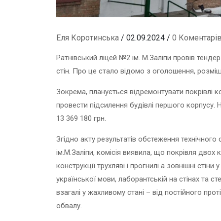
Еля Коротинська
/ 02.09.2024 /
0 Коментарі
Ратнівський ліцей №2 ім. М.Заліпи провів тенде
стін. Про це стало відомо з оголошення, розмі
Зокрема, планується відремонтувати покрівлі к
провести підсилення будівлі першого корпусу.
13 369 180 грн.
Згідно акту результатів обстеження технічного 
ім.М.Заліпи, комісія виявила, що покрівля двох 
конструкції трухляві і прогнилі а зовнішні стіни
української мови, лаборантській на стінах та сте
взагалі у жахливому стані – від постійного про
обвалу.