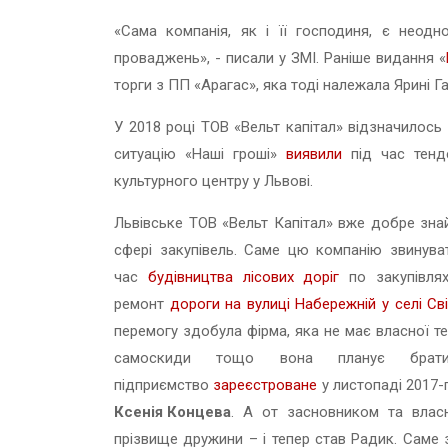
«Сама компанія, як і її господиня, є неодн
проваджень», - писали у ЗМІ. Раніше видання «
торги з ПП «Арагас», яка тоді належала Ярині Га
У 2018 році ТОВ «Вельт капітал» відзначилось 
ситуацію «Наші гроші»
виявили
під час тенде
культурного центру у Львові.
Львівське ТОВ «Вельт Капітал» вже добре зна
сфері закупівель. Саме цю компанію звинуват
час
будівництва лісових доріг
по закупівлях
ремонт
дороги на вулиці Набережній у селі Св
перемогу здобула фірма, яка не має власної т
самоскиди тощо вона планує брат
підприємство
зареєстроване
у листопаді 2017-г
Ксенія Концева
. А от засновником та вла
прізвище дружини – і тепер став Радик. Саме 