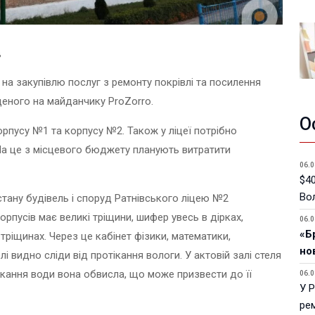
в
р на закупівлю послуг з ремонту покрівлі та посилення
щеного на майданчику ProZorro.
О
орпусу №1 та корпусу №2. Також у ліцеї потрібно
 На це з місцевого бюджету планують витратити
06.0
$40
Вол
стану будівель і споруд Ратнівського ліцею №2
корпусів має великі тріщини, шифер увесь в дірках,
06.0
«Б
 у тріщинах. Через це кабінет фізики, математики,
но
лі видно сліди від протікання вологи. У актовій залі стеля
тікання води вона обвисла, що може призвести до її
06.0
У 
ре