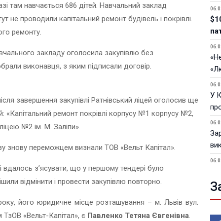
зі там навчається 686 дітей. Навчальний заклад
06.0
т не проводили капітальний ремонт будівель і покрівлі.
$1
па
ого ремонту.
06.0
навчального закладу оголосила закупівлю без
«Не
обрали виконавця, з яким підписали договір.
«Л
06.0
У 
після завершення закупівлі Ратнівський ліцей оголосив ще
пр
: «
Капітальний ремонт покрівлі корпусу №1 корпусу №2,
06.0
ліцею №2 ім. М. Заліпи
».
За
ви
разу знову переможцем визнали ТОВ «Вельт Капітал».
06.0
і вдалось з’ясувати, що у першому тендері
було
У 
ішили відмінити і провести закупівлю повторно.
З
05.0
Пор
оку, його юридичне місце розташування – м. Львів вул.
Ma
 ТзОВ «Вельт-Капітал», є
Павленко Тетяна Євгенівна
.