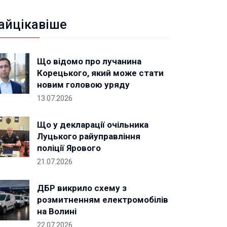
айцікавіше
Що відомо про лучанина
Корецького, який може стати
новим головою уряду
13.07.2026
Що у декларації очільника
Луцького райуправління
поліції Ярового
21.07.2026
ДБР викрило схему з
розмитненням електромобілів
на Волині
22.07.2026