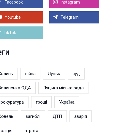
Facebook
Instagram
8.2026 21:00
Луцьку на 99,9% готовий новий Державний
теранський простір. ВІДЕО
Youtube
Telegram
Більше новин
TikTok
еги
Волинь
війна
Луцьк
суд
Волинська ОДА
Луцька міська рада
прокуратура
гроші
Україна
Ковель
загиблі
ДТП
аварія
поліція
втрата