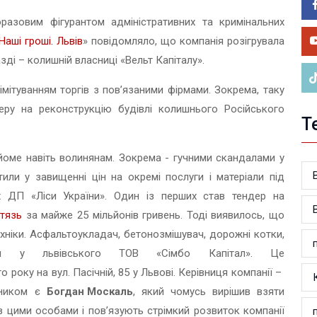
05.0
У 
оразовим фігурантом адміністративних та кримінальних
ве
Наші гроші. Львів
» повідомляло, що компанія розігрувала
зді – колишній власниці «Вельт Капіталу».
імітуванням торгів з пов’язаними фірмами. Зокрема, таку
ру на реконструкцію будівлі колишнього Російського
Т
йоме навіть волинянам. Зокрема - гучними скандалами у
или у завищенні цін на окремі послуги і матеріали під
 ДП «Ліси України». Один із перших став тендер на
ітязь
за майже 25 мільйонів гривень. Тоді виявилось, що
ехніки. Асфальтоукладач, бетонозмішувач, дорожні котки,
и у львівського ТОВ «Сімбо Капітал». Це
о року на вул. Пасічній, 85 у Львові. Керівниця компанії –
сником є
Богдан Москаль
, який чомусь вирішив взяти
з цими особами і пов’язують стрімкий розвиток компанії