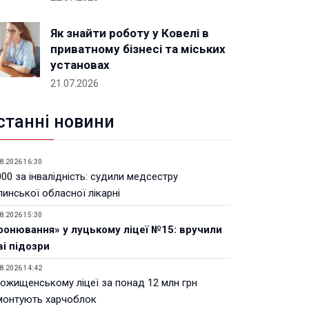
Як знайти роботу у Ковелі в
приватному бізнесі та міських
установах
21.07.2026
станні новини
8.2026 16:30
00 за інвалідність: судили медсестру
инської обласної лікарні
8.2026 15:30
ронювання» у луцькому ліцеї №15: вручили
ві підозри
8.2026 14:42
Рожищенському ліцеї за понад 12 млн грн
монтують харчоблок