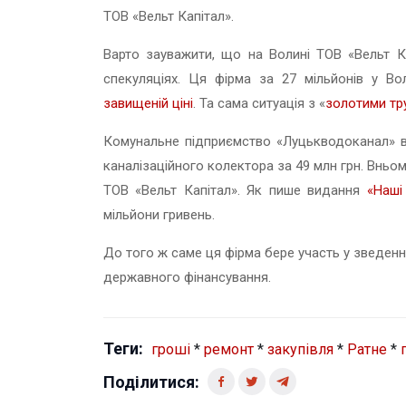
ТОВ «Вельт Капітал».
Варто зауважити, що на Волині ТОВ «Вельт К
спекуляціях. Ця фірма за 27 мільйонів у В
завищеній ціні
. Та сама ситуація з «
золотими тр
Комунальне підприємство «Луцькводоканал» в
каналізаційного колектора за 49 млн грн. Вньом
ТОВ «Вельт Капітал». Як пише видання
«Наші
мільйони гривень.
До того ж саме ця фірма бере участь у зведенн
державного фінансування.
Теги:
гроші
*
ремонт
*
закупівля
*
Ратне
*
Поділитися: