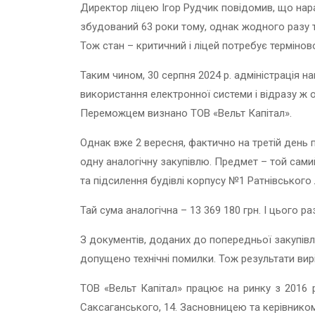
Директор ліцею Ігор Рудчик повідомив, що нара
збудований 63 роки тому, однак жодного разу ту
Тож стан – критичний і ліцей потребує термінов
Таким чином, 30 серпня 2024 р. адміністрація 
використання електронної системи і відразу ж 
Переможцем визнано ТОВ «Вельт Капітал».
Однак вже 2 вересня, фактично на третій день 
одну аналогічну закупівлю. Предмет – той самий
та підсилення будівлі корпусу №1 Ратнівського 
Тай сума аналогічна – 13 369 180 грн. І цього 
З документів, доданих до попередньої закупівл
допущено технічні помилки. Т
ож результати вир
ТОВ «Вельт Капітал» працює на ринку з 2016 р
Саксаганського, 14. Засновницею та керівником