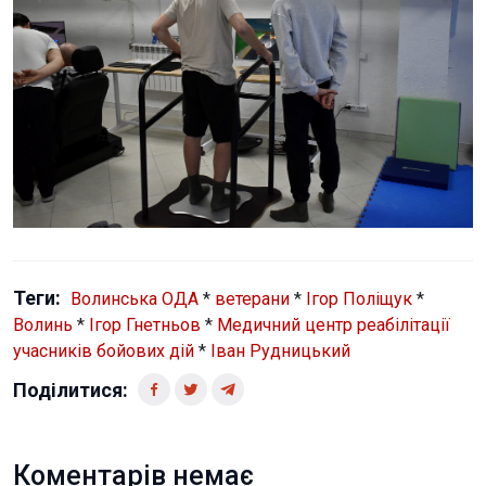
Теги:
Волинська ОДА
*
ветерани
*
Ігор Поліщук
*
Волинь
*
Ігор Гнетньов
*
Медичний центр реабілітації
учасників бойових дій
*
Іван Рудницький
Поділитися:
Коментарів немає