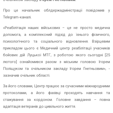
Про це начальник облдержадміністрації повідомив у
Telegram-каналі.
«Реабілітація наших військових – це не просто медична
допомога, а комплексний підхід до їхнього фізичного,
психологічного та соціального відновлення. Взірцевим
прикладом цього є Медичний центр реабілітації учасників
бойових дій Луцької МТГ, з роботою якого сьогодні [25
лютого] ознайомився разом з міським головою Ігорем
Поліщуком та очільником закладу Ігорем Гнетньовим», -
зазначив очільник області.
За його словами, Центр працює за сучасними міжнародними
протоколами, а його фахівці проходять навчання та
стажування за кордоном. Головне завдання – повна
адаптація ветеранів до цивільного життя.