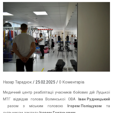
Назар Тарадюк
/ 25.02.2025 /
0 Коментарів
Медичний центр реабілітації учасників бойових дій Луцької
МТГ відвідав голова Волинської ОВА
Іван Рудницький
разом з міським головою
Ігорем Поліщуком
та
очільником закладу
Ігорем Гнетньовим
.