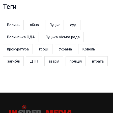
Теги
Волинь
війна
Луцьк
суд
Волинська ОДА
Луцька міська рада
прокуратура
гроші
Україна
Ковель
загиблі
ДТП
аварія
поліція
втрата