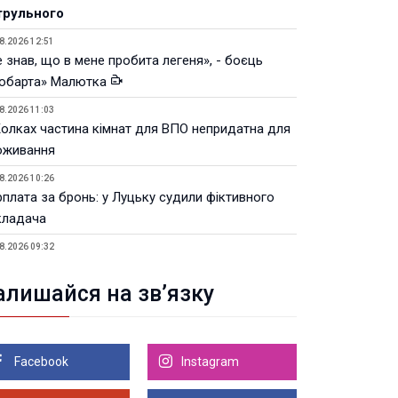
трульного
8.2026 12:51
 знав, що в мене пробита легеня», - боєць
юбарта» Малютка
8.2026 11:03
Колках частина кімнат для ВПО непридатна для
оживання
8.2026 10:26
рплата за бронь: у Луцьку судили фіктивного
кладача
8.2026 09:32
Луцьку незабаром відкриють ветеранський хаб
алишайся на зв’язку
8.2026 21:18
івняння телеоб'єктивів Sigma Sports та Sony G-
ster
Facebook
Instagram
8.2026 21:00
Луцьку на 99,9% готовий новий Державний