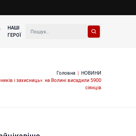
А
НАШІ
ГЕРОЇ
Головна
НОВИНИ
сників і захисниць»: на Волині висадили 5900
сіянців