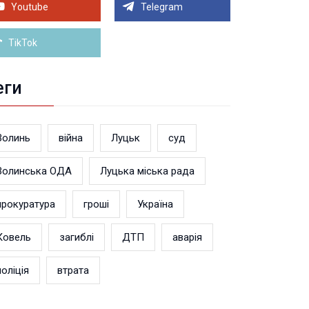
теранський простір. ВІДЕО
Youtube
Telegram
Більше новин
TikTok
еги
Волинь
війна
Луцьк
суд
Волинська ОДА
Луцька міська рада
прокуратура
гроші
Україна
Ковель
загиблі
ДТП
аварія
поліція
втрата