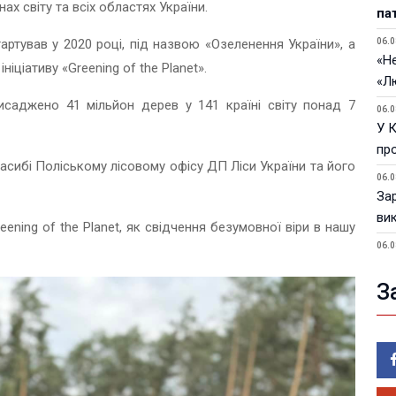
ах світу та всіх областях України.
па
ртував у 2020 році, під назвою «Озеленення України», а
06.0
«Не
ціативу «Greening of the Planet».
«Л
саджено 41 мільйон дерев у 141 країні світу понад 7
06.0
У 
пр
асибі Поліському лісовому офісу ДП Ліси України та його
06.0
За
ви
eening of the Planet, як свідчення безумовної віри в нашу
06.0
У 
З
05.0
Пор
Ma
05.0
У 