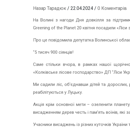
Назар Тарадюк
/ 22.04.2024 /
0 Коментарів
На Волині з нагоди Дня довкілля за підтримк
Greening of the Planet 20 квітня посадили «Ліси 
Про це повідомила депутатка Волинської обла
"5 тисяч 900 сіянців!
Саме стільки вчора, в рамках нашої щорічно
«Колківське лісове господарство» ДП "Ліси Укр
Ми садили ліс, об’єднавши дітей та дорослих, р
реабілітуються у Луцьку.
Акція крім основної мети – озеленити планет
висадженням дерев честь і памʼять воїнів, які 
Учасники висаджень із різних куточків України 