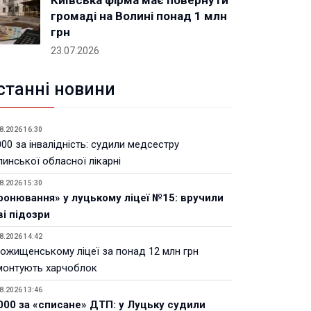
Київська фірма має повернути
громаді на Волині понад 1 млн
грн
23.07.2026
станні новини
8.2026 16:30
00 за інвалідність: судили медсестру
инської обласної лікарні
8.2026 15:30
ронювання» у луцькому ліцеї №15: вручили
ві підозри
8.2026 14:42
Рожищенському ліцеї за понад 12 млн грн
монтують харчоблок
8.2026 13:46
000 за «списане» ДТП: у Луцьку судили