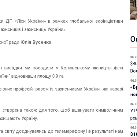
и ДП «Ліси України» в рамках глобальної екоініціативи
захисників і захисниць України».
О
сної ради
Юлія Вусенко
.
06.0
$40
ї висадки ми посадили у Колківському лісництві філії
Вол
аїни" відновивши площу 0,9 га.
06.0
«Б
ізних професій, разом із захисниками України, які наразі
но
06.0
у, створена також для того, щоб вшанувати символічним
У 
ре
захищають Україну.
06.0
та світу доєднувались до телемарафону і в результаті нам
$1