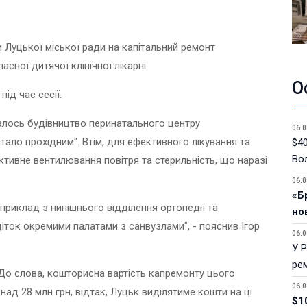
и Луцької міської ради на капітальний ремонт
сної дитячої клінічної лікарні.
О
ід час сесії.
валось будівництво перинатального центру
06.0
стало прохідним". Втім, для ефективного лікування та
$40
Вол
ктивне вентилювання повітря та стерильність, що наразі
06.0
«Б
априклад з нинішнього відділення ортопедії та
но
іток окремими палатами з санвузлами", - пояснив Ігор
06.0
У 
ре
 До слова, кошторисна вартість капремонту цього
06.0
ад 28 млн грн, відтак, Луцьк виділятиме кошти на ці
$1