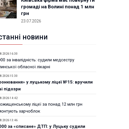
Київська фірма має повернути
громаді на Волині понад 1 млн
грн
23.07.2026
станні новини
8.2026 16:30
00 за інвалідність: судили медсестру
инської обласної лікарні
8.2026 15:30
ронювання» у луцькому ліцеї №15: вручили
ві підозри
8.2026 14:42
Рожищенському ліцеї за понад 12 млн грн
монтують харчоблок
8.2026 13:46
000 за «списане» ДТП: у Луцьку судили