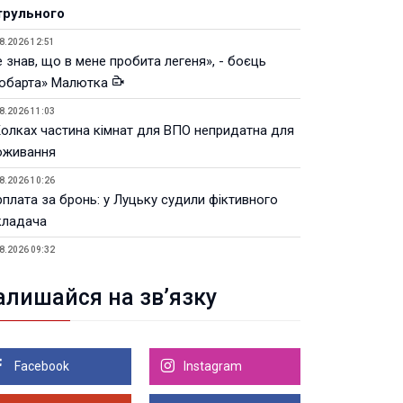
трульного
8.2026 12:51
 знав, що в мене пробита легеня», - боєць
юбарта» Малютка
8.2026 11:03
Колках частина кімнат для ВПО непридатна для
оживання
8.2026 10:26
рплата за бронь: у Луцьку судили фіктивного
кладача
8.2026 09:32
Луцьку незабаром відкриють ветеранський хаб
алишайся на зв’язку
8.2026 21:18
івняння телеоб'єктивів Sigma Sports та Sony G-
ster
Facebook
Instagram
8.2026 21:00
Луцьку на 99,9% готовий новий Державний