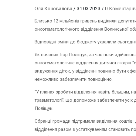
Оля Коновалова
/ 31.03.2023 /
0 Коментарів
Близько 12 мільйонів гривень виділили депутат
онкогематологічного відділення Волинської обла
Відповідні зміни до бюджету ухвалили сьогодні п
Як пояснив Ігор Поліщук, за час поки здійсню
онкогематологічне відділення дитячої лікарні "
видужання діток, у відділенні повинно бути ефе
неможливо забезпечити повноцінно.
"У планах зробити відділення навіть більшим, н
травматології, що допоможе забезпечити усіх д
Поліщук.
Обранці громади підтримали виділення коштів.
відділення разом з устаткуванням становить пон