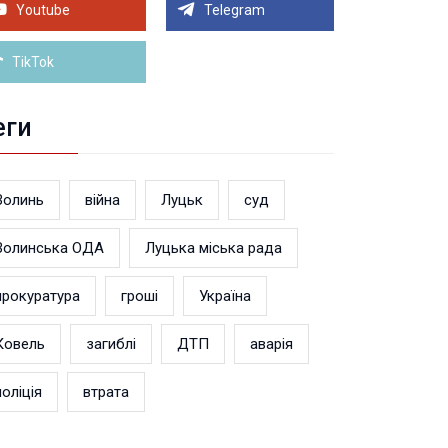
теранський простір. ВІДЕО
Youtube
Telegram
Більше новин
TikTok
еги
Волинь
війна
Луцьк
суд
Волинська ОДА
Луцька міська рада
прокуратура
гроші
Україна
Ковель
загиблі
ДТП
аварія
поліція
втрата