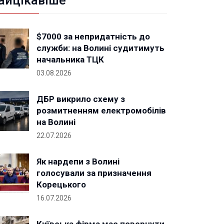
айцікавіше
$7000 за непридатність до
служби: на Волині судитимуть
начальника ТЦК
03.08.2026
ДБР викрило схему з
розмитненням електромобілів
на Волині
22.07.2026
Як нардепи з Волині
голосували за призначення
Корецького
16.07.2026