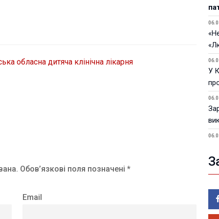
па
06.0
«Не
«Л
ька обласна дитяча клінічна лікарня
06.0
У 
пр
06.0
За
ви
06.0
У 
З
05.0
вана.
Обов’язкові поля позначені *
Пор
Ma
Email
05.0
У 