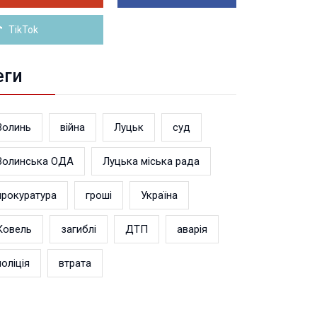
Більше новин
TikTok
еги
Волинь
війна
Луцьк
суд
Волинська ОДА
Луцька міська рада
прокуратура
гроші
Україна
Ковель
загиблі
ДТП
аварія
поліція
втрата