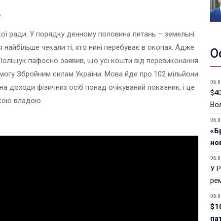
в
кої ради. У порядку денному половина питань – земельні.
я найбільше чекали ті, хто нині перебуває в окопах. Адже
О
 Поліщук пафосно заявив, що усі кошти від перевиконання
могу Збройним силам України. Мова йде про 102 мільйони
06.0
на доходи фізичних осіб понад очікуваний показник, і це
$40
ькою владою.
Вол
06.0
«Б
но
06.0
У 
ре
06.0
$1
па