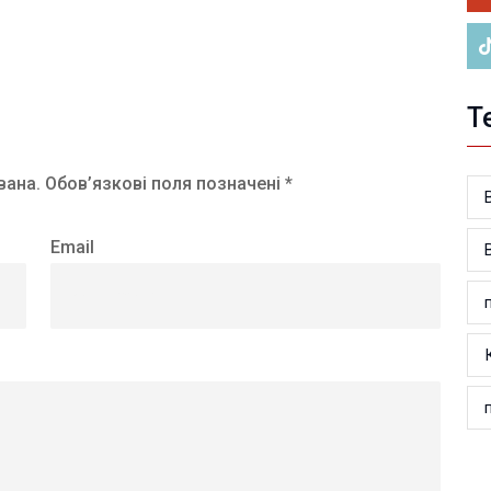
Т
вана.
Обов’язкові поля позначені *
Email