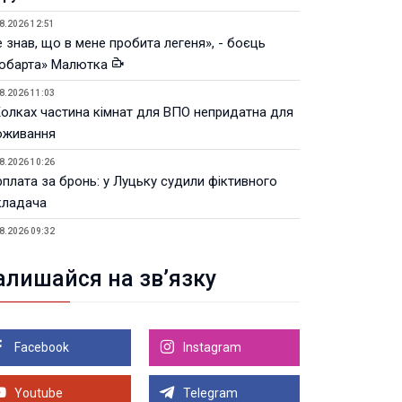
8.2026 12:51
 знав, що в мене пробита легеня», - боєць
юбарта» Малютка
8.2026 11:03
Колках частина кімнат для ВПО непридатна для
оживання
8.2026 10:26
рплата за бронь: у Луцьку судили фіктивного
кладача
8.2026 09:32
Луцьку незабаром відкриють ветеранський хаб
алишайся на зв’язку
8.2026 21:18
івняння телеоб'єктивів Sigma Sports та Sony G-
ster
Facebook
Instagram
8.2026 21:00
Луцьку на 99,9% готовий новий Державний
теранський простір. ВІДЕО
Youtube
Telegram