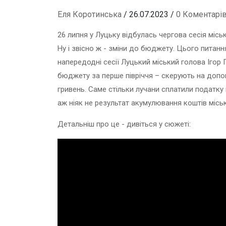
Еля Коротинська
/ 26.07.2023 /
0 Коментарі
26 липня у Луцьку відбулась чергова сесія місь
Ну і звісно ж - зміни до бюджету. Цього питанн
напередодні сесії Луцький міський голова Ігор
бюджету за перше півріччя – скерують на допо
гривень. Саме стільки лучани сплатили податку 
аж ніяк не результат акумулювання коштів міс
Детальніш про це - дивіться у сюжеті: