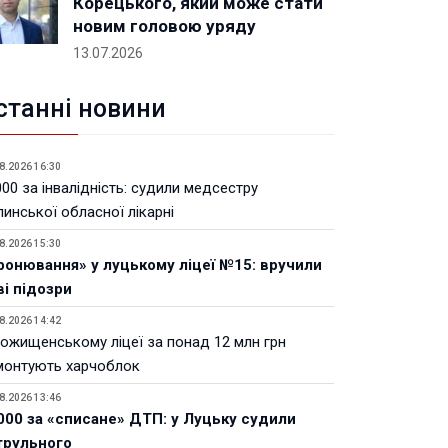
Корецького, який може стати
новим головою уряду
13.07.2026
станні новини
8.2026 16:30
00 за інвалідність: судили медсестру
инської обласної лікарні
8.2026 15:30
ронювання» у луцькому ліцеї №15: вручили
ві підозри
8.2026 14:42
Рожищенському ліцеї за понад 12 млн грн
монтують харчоблок
8.2026 13:46
000 за «списане» ДТП: у Луцьку судили
трульного