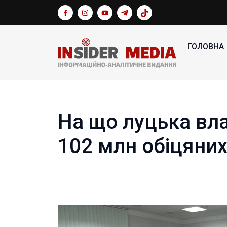
ГОЛОВНА
На що луцька вл
102 млн обіцяних